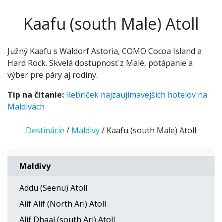
Kaafu (south Male) Atoll
Južný Kaafu s Waldorf Astoria, COMO Cocoa Island a
Hard Rock. Skvelá dostupnosť z Malé, potápanie a
výber pre páry aj rodiny.
Tip na čítanie:
Rebríček najzaujímavejších hotelov na
Maldivách
Destinácie
/
Maldivy
/ Kaafu (south Male) Atoll
Maldivy
Addu (Seenu) Atoll
Alif Alif (North Ari) Atoll
Alif Dhaal (south Ari) Atoll