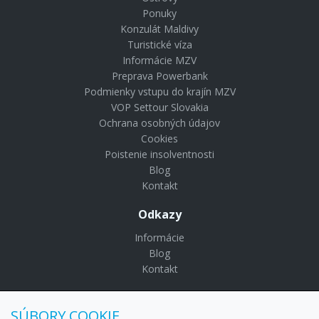
Ponuky
Konzulát Maldivy
Turistické víza
Informácie MZV
Preprava Powerbank
Podmienky vstupu do krajín MZV
VOP Settour Slovakia
Ochrana osobných údajov
Cookies
Poistenie insolventnosti
Blog
Kontakt
Odkazy
Informácie
Blog
Kontakt
© Copyright 2024 Settour. Všetky práva vyhradené.
SÚBORY COOKIE
Maldivy.sk je značkou
Settour Slovakia spol. s r o.