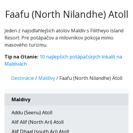
Faafu (North Nilandhe) Atoll
Jeden z najodľahlejších atolov Maldív s Filitheyo Island
Resort. Pre potápačov a milovníkov pokoja mimo
masového turizmu.
Tip na čítanie:
10 najlepších potápačských lokalít na
Maldivách
Destinácie
/
Maldivy
/ Faafu (North Nilandhe) Atoll
Maldivy
Addu (Seenu) Atoll
Alif Alif (North Ari) Atoll
Alif Dhaal (south Ari) Atoll