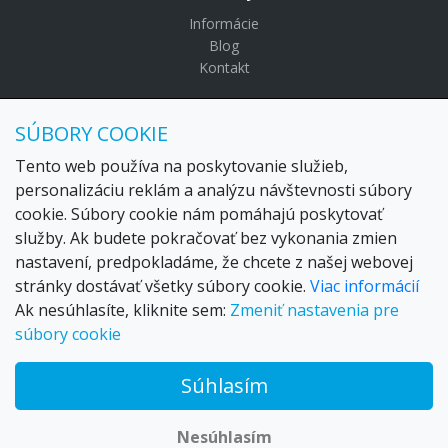
Informácie
Blog
Kontakt
© Copyright 2024 Settour. Všetky práva vyhradené.
SÚBORY COOKIE
Maldivy.sk je značkou
Settour Slovakia spol. s r o.
Sídlo:
Lazaretská 29, Bratislava 81109
Tento web používa na poskytovanie služieb,
Email:
settour@settour.sk
personalizáciu reklám a analýzu návštevnosti súbory
Telefón
: 02 529 279 17, 529 328 68-9
cookie. Súbory cookie nám pomáhajú poskytovať
IČO
: 36179825
služby. Ak budete pokračovať bez vykonania zmien
IČ-DPH:
SK2020057314
nastavení, predpokladáme, že chcete z našej webovej
OR SR
Bratislava I. odd.: Sro, vložka: 29873/V
stránky dostávať všetky súbory cookie.
Viac informácií
Ak nesúhlasíte, kliknite sem:
Zmeniť nastavenia pre
súbory cookie
Súhlasím
© 2026 Trax – your travel web creator and travel products
marketplace
Nesúhlasím