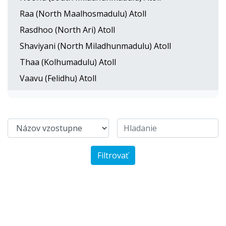
Raa (North Maalhosmadulu) Atoll
Rasdhoo (North Ari) Atoll
Shaviyani (North Miladhunmadulu) Atoll
Thaa (Kolhumadulu) Atoll
Vaavu (Felidhu) Atoll
Filtrovať
Filitheyo Island Resort
1809 €
od