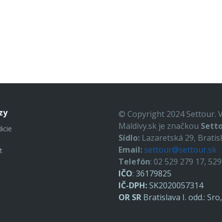
zy
© Copyright 2024 Settour. 
Maldivy.sk je značkou
Setto
ácie
Sídlo:
Lazaretská 29, Bratis
Email:
settour@settour.sk
t
Telefón
: 02 529 279 17, 52
IČO
: 36179825
IČ-DPH:
SK2020057314
OR SR
Bratislava I. odd.: Sr