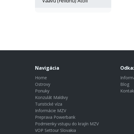
Vaavu (Felidhu) Atoll
Navigácia
Odka
Home
Inform
Ostrovy
Blog
Ponuky
Kontak
Konzulát Maldivy
Turistické víza
Informácie MZV
Preprava Powerbank
Podmienky vstupu do krajín MZV
VOP Settour Slovakia