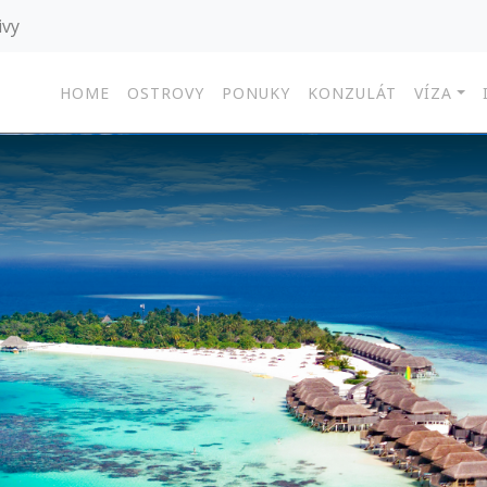
ivy
HOME
OSTROVY
PONUKY
KONZULÁT
VÍZA