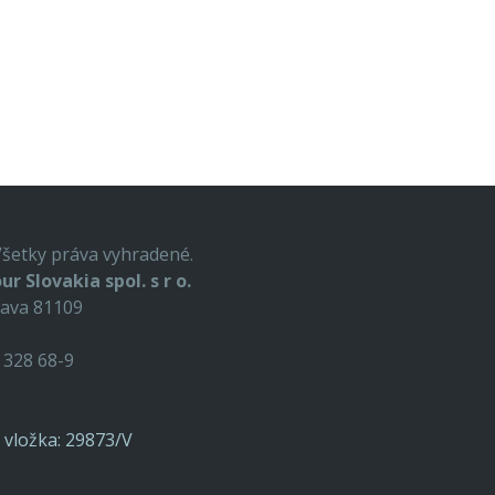
Všetky práva vyhradené.
ur Slovakia spol. s r o.
lava 81109
9 328 68-9
o, vložka: 29873/V