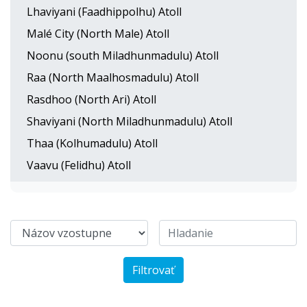
Lhaviyani (Faadhippolhu) Atoll
Malé City (North Male) Atoll
Noonu (south Miladhunmadulu) Atoll
Raa (North Maalhosmadulu) Atoll
Rasdhoo (North Ari) Atoll
Shaviyani (North Miladhunmadulu) Atoll
Thaa (Kolhumadulu) Atoll
Vaavu (Felidhu) Atoll
Filtrovať
Soneva Fushi
NH Collection Maldives Reethi Resort
Coco Palm Dhuni Kolhu