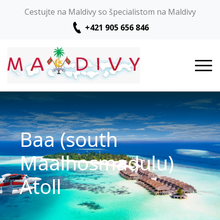
Cestujte na Maldivy so špecialistom na Maldivy
+421 905 656 846
Baa (south
Maalhosmadulu)
Atoll