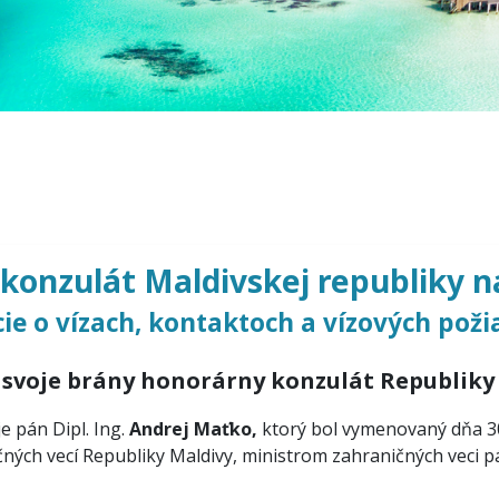
konzulát Maldivskej republiky n
ie o vízach, kontaktoch a vízových pož
il svoje brány honorárny konzulát Republiky
e pán Dipl. Ing
.
Andrej Maťko,
ktorý bol vymenovaný dňa 3
čných vecí Republiky Maldivy, ministrom zahraničných ve