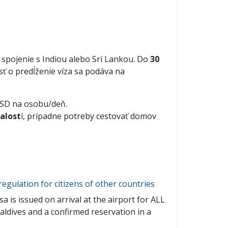
é spojenie s Indiou alebo Srí Lankou.
Do
30
sť o predĺženie víza sa podáva na
-USD na osobu/deň.
alost
í, prípadne potreby cestovať domov
 regulation for citizens of other countries
sa is issued on arrival at the airport for ALL
Maldives and a confirmed reservation in a