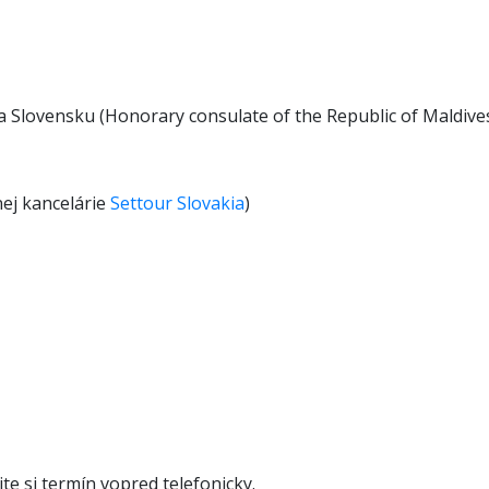
 Slovensku (Honorary consulate of the Republic of Maldives
nej kancelárie
Settour Slovakia
)
u
te si termín vopred telefonicky.