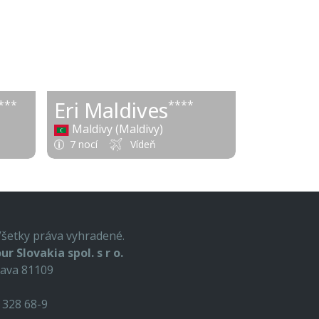
12 €
1 518 €
od
Eri Maldives
***
****
Maldivy (Maldivy)
7 nocí
Vídeň
Všetky práva vyhradené.
ur Slovakia spol. s r o.
lava 81109
9 328 68-9