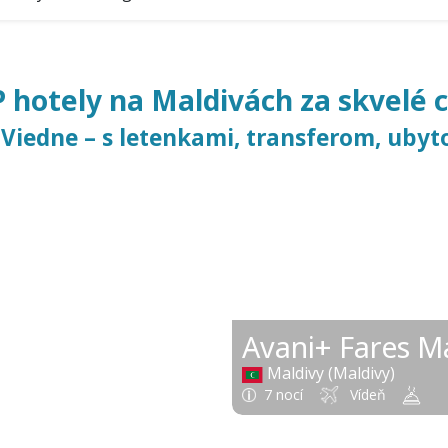
 hotely na Maldivách za skvelé 
 Viedne – s letenkami, transferom, ubyt
1 300 €
od
Avani+ Fares M
Maldivy (Maldivy)
7 nocí
Vídeň