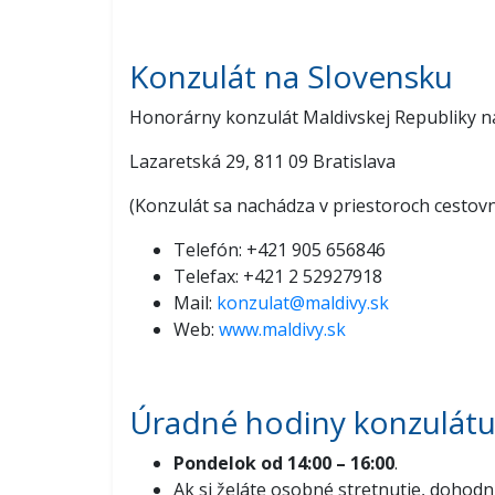
Konzulát na Slovensku
Honorárny konzulát Maldivskej Republiky na
Lazaretská 29, 811 09 Bratislava
(Konzulát sa nachádza v priestoroch cestov
Telefón: +421 905 656846
Telefax: +421 2 52927918
Mail:
konzulat@maldivy.sk
Web:
www.maldivy.sk
Úradné hodiny konzulát
Pondelok od 14:00 – 16:00
.
Ak si želáte osobné stretnutie, dohodni