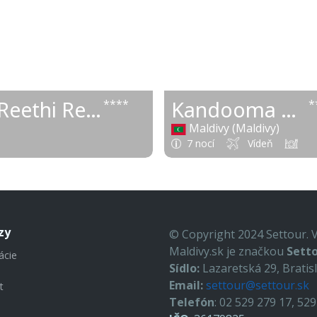
1 5
od
NH Collection Maldives Reethi Resort
Kandooma Maldives
****
*
Maldivy (Maldivy)
7 nocí
Vídeň
zy
© Copyright 2024 Settour. 
Maldivy.sk je značkou
Setto
ácie
Sídlo:
Lazaretská 29, Bratis
Email:
settour@settour.sk
t
Telefón
: 02 529 279 17, 52