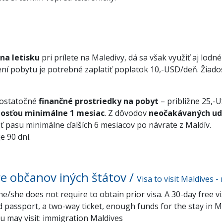
na letisku
pri prílete na Maledivy, dá sa však využiť aj lodn
žení pobytu je potrebné zaplatiť poplatok 10,-USD/deň. Žiado
dostatočné
finančné prostriedky na pobyt
– približne 25,
nosťou minimálne 1 mesiac
. Z dôvodov
neočakávaných ud
ť pasu minimálne ďalších 6 mesiacov po návrate z Maldív.
 90 dní.
re občanov iných štátov /
Visa to visit Maldives -
he/she does not require to obtain prior visa. A 30-day free vi
id passport, a two-way ticket, enough funds for the stay in 
ou may visit: immigration Maldives