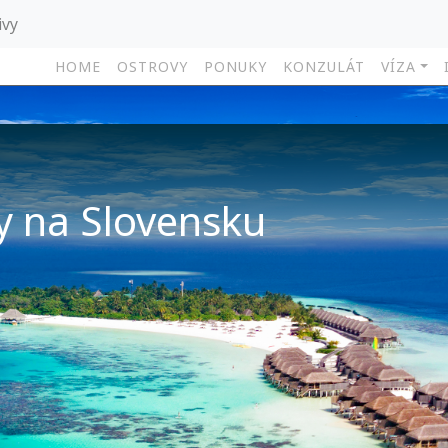
ivy
HOME
OSTROVY
PONUKY
KONZULÁT
VÍZA
y na Slovensku