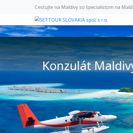
Cestujte na Maldivy so špecialistom na Mald
Konzulát Maldiv