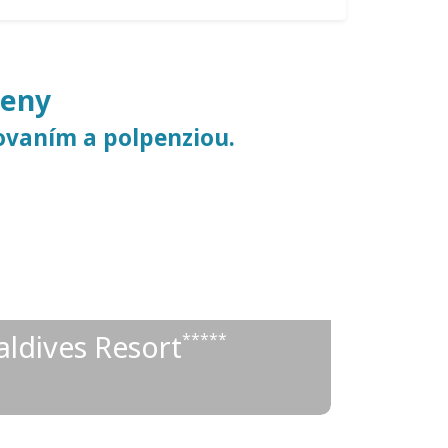
ceny
ovaním a polpenziou.
1 489 €
od
aldives Resort
*****