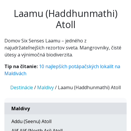
Laamu (Haddhunmathi)
Atoll
Domov Six Senses Laamu – jedného z
najudržateľnejších rezortov sveta. Mangrovníky, čisté
útesy a výnimočná biodiverzita.
Tip na čítanie:
10 najlepších potápačských lokalít na
Maldivách
Destinácie
/
Maldivy
/ Laamu (Haddhunmathi) Atoll
Maldivy
Addu (Seenu) Atoll
Alif Alif (North Ari) Atoll