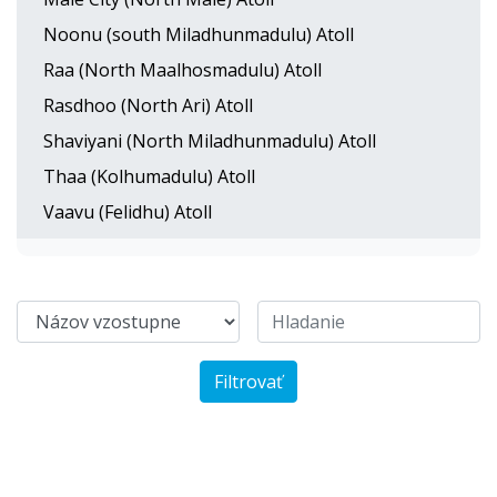
Noonu (south Miladhunmadulu) Atoll
Raa (North Maalhosmadulu) Atoll
Rasdhoo (North Ari) Atoll
Shaviyani (North Miladhunmadulu) Atoll
Thaa (Kolhumadulu) Atoll
Vaavu (Felidhu) Atoll
Filtrovať
Six Senses Laamu
Rahaa Resort Laamu, Maldives
2810 €
od
1764 €
od