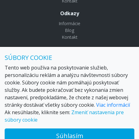
Kontakt
Odkazy
Informácie
Blog
Kontakt
© Copyright 2024 Settour. Všetky práva vyhradené.
SÚBORY COOKIE
Maldivy.sk je značkou
Settour Slovakia spol. s r o.
Sídlo:
Lazaretská 29, Bratislava 81109
Tento web používa na poskytovanie služieb,
Email:
settour@settour.sk
personalizáciu reklám a analýzu návštevnosti súbory
Telefón
: 02 529 279 17, 529 328 68-9
cookie. Súbory cookie nám pomáhajú poskytovať
IČO
: 36179825
služby. Ak budete pokračovať bez vykonania zmien
IČ-DPH:
SK2020057314
nastavení, predpokladáme, že chcete z našej webovej
OR SR
Bratislava I. odd.: Sro, vložka: 29873/V
stránky dostávať všetky súbory cookie.
Viac informácií
Ak nesúhlasíte, kliknite sem:
Zmeniť nastavenia pre
súbory cookie
Súhlasím