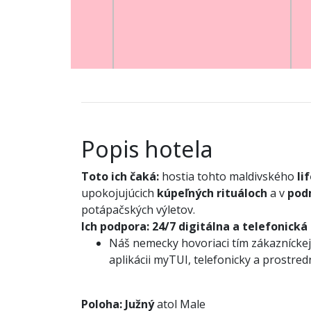
Popis hotela
Toto ich čaká:
hostia tohto maldivského
li
upokojujúcich
kúpeľných rituáloch
a v
pod
potápačských výletov.
Ich podpora:
24/7 digitálna a telefonická
Náš nemecky hovoriaci tím zákazníckej 
aplikácii myTUI, telefonicky a prostre
Poloha:
Južný
atol Male