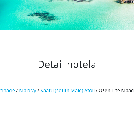
Detail hotela
tinácie
/
Maldivy
/
Kaafu (south Male) Atoll
/ Ozen Life Maa