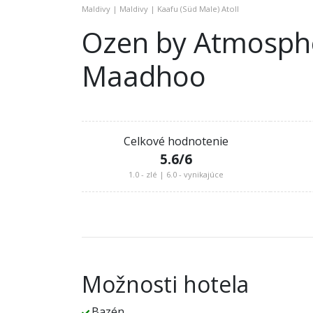
Maldivy | Maldivy | Kaafu (Süd Male) Atoll
Ozen by Atmosph
Maadhoo
Celkové hodnotenie
5.6
/6
1.0 - zlé | 6.0 - vynikajúce
Možnosti hotela
Bazén