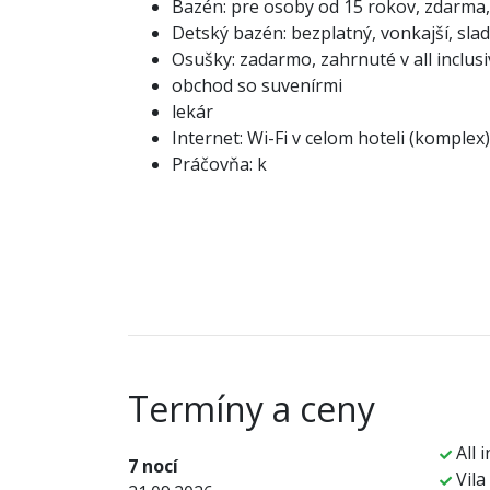
Bazén: pre osoby od 15 rokov, zdarma, 
Detský bazén: bezplatný, vonkajší, sl
Osušky: zadarmo, zahrnuté v all inclus
obchod so suvenírmi
lekár
Internet: Wi-Fi v celom hoteli (komplex
Práčovňa: k
Termíny a ceny
All i
7 nocí
Vila