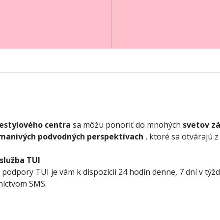
festylového centra
sa môžu ponoriť do mnohých
svetov z
manivých podvodných perspektívach
, ktoré sa otvárajú 
 služba TUI
podpory TUI je vám k dispozícii 24 hodín denne, 7 dní v týžd
dníctvom SMS.