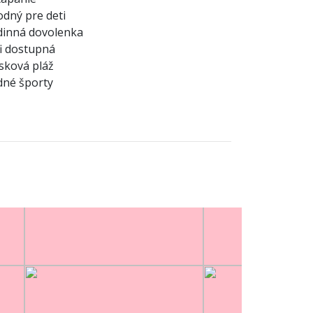
dný pre deti
dinná dovolenka
i dostupná
sková pláž
né športy