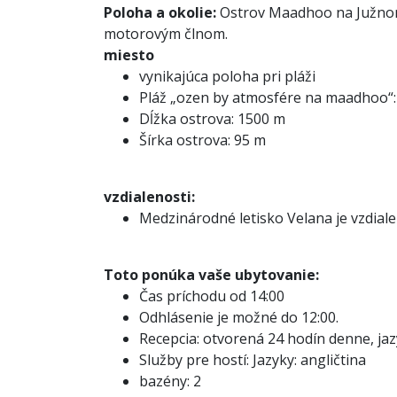
Poloha a okolie:
Ostrov Maadhoo na Južnom 
motorovým člnom.
miesto
vynikajúca poloha pri pláži
Pláž „ozen by atmosfére na maadhoo“: 
Dĺžka ostrova: 1500 m
Šírka ostrova: 95 m
vzdialenosti:
Medzinárodné letisko Velana je vzdialen
Toto ponúka vaše ubytovanie:
Čas príchodu od 14:00
Odhlásenie je možné do 12:00.
Recepcia: otvorená 24 hodín denne, jazy
Služby pre hostí: Jazyky: angličtina
bazény: 2