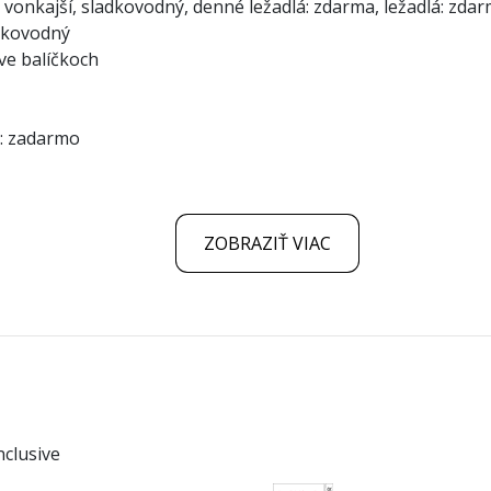
vonkajší, sladkovodný, denné ležadlá: zdarma, ležadlá: zda
adkovodný
ive balíčkoch
): zadarmo
ZOBRAZIŤ VIAC
nclusive