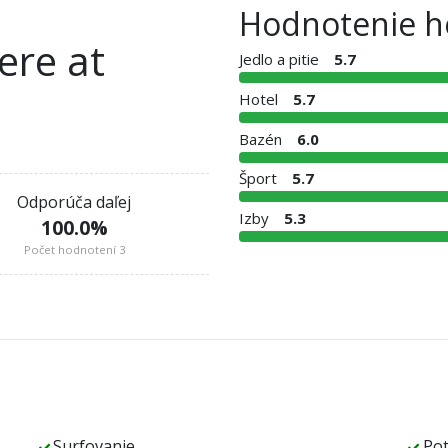
Hodnotenie h
ere at
Jedlo a pitie
5.7
Hotel
5.7
Bazén
6.0
Šport
5.7
Odporúča daľej
Izby
5.3
100.0
%
Počet hodnotení 3
Surfovanie
Po