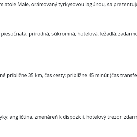
atole Male, orámovaný tyrkysovou lagúnou, sa prezentuje 
piesočnatá, prírodná, súkromná, hotelová, ležadlá: zadarmo,
é približne 35 km, čas cesty: približne 45 minút (čas transfer
ky: angličtina, zmenáreň k dispozícii, hotelový trezor: zdar