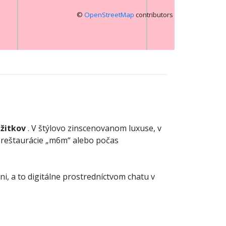
©
OpenStreetMap
contributors
ážitkov
. V štýlovo zinscenovanom luxuse, v
z reštaurácie „m6m“ alebo počas
ni, a to digitálne prostredníctvom chatu v