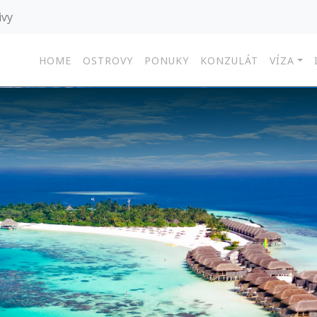
ivy
HOME
OSTROVY
PONUKY
KONZULÁT
VÍZA