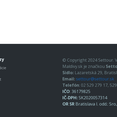
zy
© Copyright 2024 Settour. 
Maldivy.sk je značkou
Setto
ácie
Sídlo:
Lazaretská 29, Bratis
Email:
settour@settour.sk
t
Telefón
: 02 529 279 17, 52
IČO
: 36179825
IČ-DPH:
SK2020057314
OR SR
Bratislava I. odd.: Sr