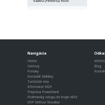
Vaavu (Felidhu) Atoll
Navigácia
Odka
Home
Inform
Ostrovy
Blog
Ponuky
Kontak
Konzulát Maldivy
Turistické víza
Informácie MZV
Preprava Powerbank
Podmienky vstupu do krajín MZV
VOP Settour Slovakia