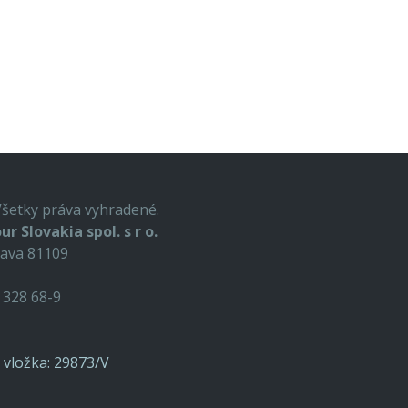
Všetky práva vyhradené.
ur Slovakia spol. s r o.
lava 81109
9 328 68-9
o, vložka: 29873/V