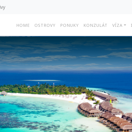
ivy
HOME
OSTROVY
PONUKY
KONZULÁT
VÍZA