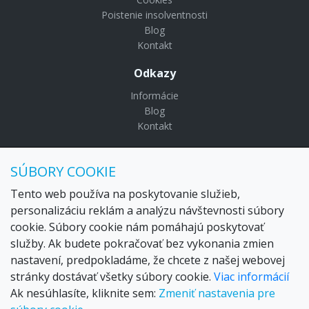
Poistenie insolventnosti
Blog
Kontakt
Odkazy
Informácie
Blog
Kontakt
© Copyright 2024 Settour. Všetky práva vyhradené.
SÚBORY COOKIE
Maldivy.sk je značkou
Settour Slovakia spol. s r o.
Sídlo:
Lazaretská 29, Bratislava 81109
Tento web používa na poskytovanie služieb,
Email:
settour@settour.sk
personalizáciu reklám a analýzu návštevnosti súbory
Telefón
: 02 529 279 17, 529 328 68-9
cookie. Súbory cookie nám pomáhajú poskytovať
IČO
: 36179825
služby. Ak budete pokračovať bez vykonania zmien
IČ-DPH:
SK2020057314
nastavení, predpokladáme, že chcete z našej webovej
OR SR
Bratislava I. odd.: Sro, vložka: 29873/V
stránky dostávať všetky súbory cookie.
Viac informácií
Ak nesúhlasíte, kliknite sem:
Zmeniť nastavenia pre