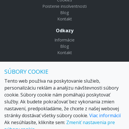
Poistenie insolventnosti
Blog
Kontakt
Odkazy
Informácie
Blog
Kontakt
© Copyright 2024 Settour. Všetky práva vyhradené.
SÚBORY COOKIE
Maldivy.sk je značkou
Settour Slovakia spol. s r o.
Sídlo:
Lazaretská 29, Bratislava 81109
Tento web používa na poskytovanie služieb,
Email:
settour@settour.sk
personalizáciu reklám a analýzu návštevnosti súbory
Telefón
: 02 529 279 17, 529 328 68-9
cookie. Súbory cookie nám pomáhajú poskytovať
IČO
: 36179825
služby. Ak budete pokračovať bez vykonania zmien
IČ-DPH:
SK2020057314
nastavení, predpokladáme, že chcete z našej webovej
OR SR
Bratislava I. odd.: Sro, vložka: 29873/V
stránky dostávať všetky súbory cookie.
Viac informácií
Ak nesúhlasíte, kliknite sem:
Zmeniť nastavenia pre