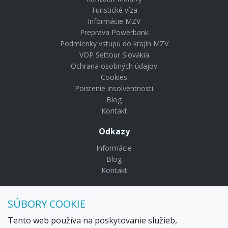
Turistické víza
Informácie MZV
Preprava Powerbank
Podmienky vstupu do krajín MZV
VOP Settour Slovakia
Ochrana osobných údajov
Cookies
Poistenie insolventnosti
Blog
Kontakt
Odkazy
Informácie
Blog
Kontakt
© Copyright 2024 Settour. Všetky práva vyhradené.
SÚBORY COOKIE
Maldivy.sk je značkou
Settour Slovakia spol. s r o.
Sídlo:
Lazaretská 29, Bratislava 81109
Tento web používa na poskytovanie služieb,