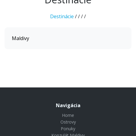
Destinácie
/
/
/
/
Maldivy
Navigácia
Home
Ostrovy
Ponuky
Konzulát Maldivy