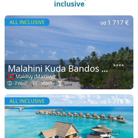
inclusive
1 717 €
ALL INCLUSIVE
od
Malahini Kuda Bandos Resort
****
Maldivy (Maldivy)
7 nocí
Vídeň
1 718 €
ALL INCLUSIVE
od