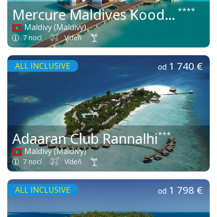
Mercure Maldives Kooddoo Resort
****
Maldivy (Maldivy)
7 nocí
Vídeň
1 740 €
ALL INCLUSIVE
od
Adaaran Club Rannalhi
***
Maldivy (Maldivy)
7 nocí
Vídeň
1 798 €
ALL INCLUSIVE
od