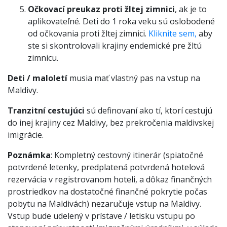
Očkovací preukaz proti žltej zimnici
, ak je to
aplikovateľné. Deti do 1 roka veku sú oslobodené
od očkovania proti žltej zimnici.
Kliknite sem,
aby
ste si skontrolovali krajiny endemické pre žltú
zimnicu.
Deti / maloletí
musia mať vlastný pas na vstup na
Maldivy.
Tranzitní cestujúci
sú definovaní ako tí, ktorí cestujú
do inej krajiny cez Maldivy, bez prekročenia maldivskej
imigrácie.
Poznámka
: Kompletný cestovný itinerár (spiatočné
potvrdené letenky, predplatená potvrdená hotelová
rezervácia v registrovanom hoteli, a dôkaz finančných
prostriedkov na dostatočné finančné pokrytie počas
pobytu na Maldivách) nezaručuje vstup na Maldivy.
Vstup bude udelený v prístave / letisku vstupu po