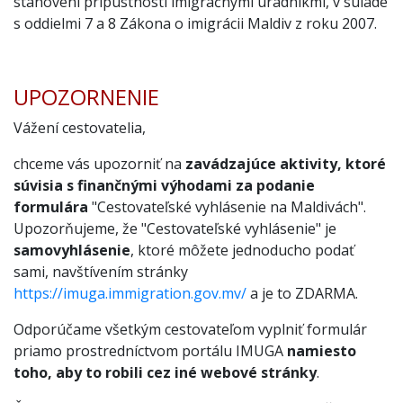
stanovení prípustnosti imigračnými úradníkmi, v súlade
s oddielmi 7 a 8 Zákona o imigrácii Maldiv z roku 2007.
UPOZORNENIE
Vážení cestovatelia,
chceme vás upozorniť na
zavádzajúce aktivity, ktoré
súvisia s finančnými výhodami za podanie
formulára
"Cestovateľské vyhlásenie na Maldivách".
Upozorňujeme, že "Cestovateľské vyhlásenie" je
samovyhlásenie
, ktoré môžete jednoducho podať
sami, navštívením stránky
https://imuga.immigration.gov.mv/
a je to ZDARMA.
Odporúčame všetkým cestovateľom vyplniť formulár
priamo prostredníctvom portálu IMUGA
namiesto
toho, aby to robili cez iné webové stránky
.