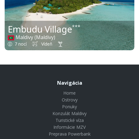
Embudu Village
***
Maldivy (Maldivy)
7 nocí
Vídeň
Navigácia
Home
Ostrovy
Ponuky
Konzulát Maldivy
Turistické víza
Informácie MZV
Preprava Powerbank