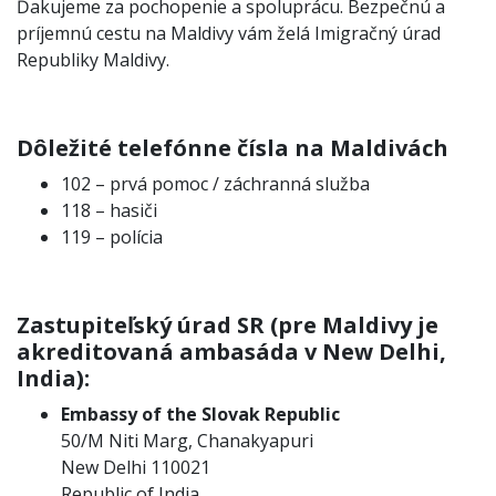
Ďakujeme za pochopenie a spoluprácu. Bezpečnú a
príjemnú cestu na Maldivy vám želá Imigračný úrad
Republiky Maldivy.
Dôležité telefónne čísla na Maldivách
102 – prvá pomoc / záchranná služba
118 – hasiči
119 – polícia
Zastupiteľský úrad SR (pre Maldivy je
akreditovaná ambasáda v New Delhi,
India):
Embassy of the Slovak Republic
50/M Niti Marg, Chanakyapuri
New Delhi 110021
Republic of India