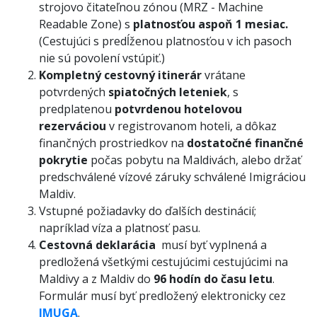
strojovo čitateľnou zónou (MRZ - Machine
Readable Zone) s
platnosťou aspoň 1 mesiac.
(Cestujúci s predĺženou platnosťou v ich pasoch
nie sú povolení vstúpiť.)
Kompletný cestovný itinerár
vrátane
potvrdených
spiatočných leteniek
, s
predplatenou
potvrdenou hotelovou
rezerváciou
v registrovanom hoteli, a dôkaz
finančných prostriedkov na
dostatočné finančné
pokrytie
počas pobytu na Maldivách, alebo držať
predschválené vízové záruky schválené Imigráciou
Maldiv.
Vstupné požiadavky do ďalších destinácií;
napríklad víza a platnosť pasu.
Cestovná deklarácia
musí byť vyplnená a
predložená všetkými cestujúcimi cestujúcimi na
Maldivy a z Maldiv do
96 hodín do času letu
.
Formulár musí byť predložený elektronicky cez
IMUGA
.