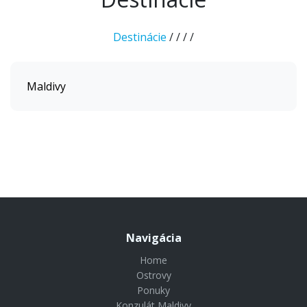
Destinácie
/
/
/
/
Maldivy
Navigácia
Home
Ostrovy
Ponuky
Konzulát Maldivy