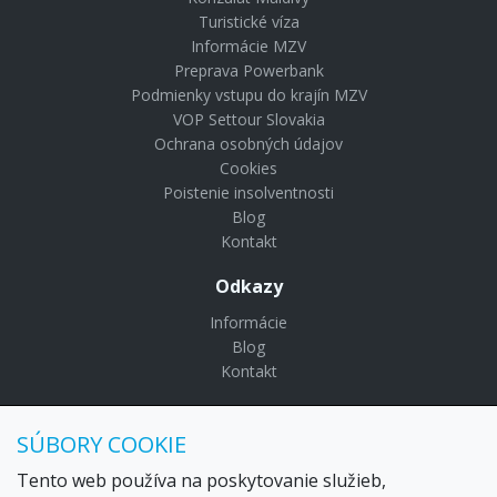
Turistické víza
Informácie MZV
Preprava Powerbank
Podmienky vstupu do krajín MZV
VOP Settour Slovakia
Ochrana osobných údajov
Cookies
Poistenie insolventnosti
Blog
Kontakt
Odkazy
Informácie
Blog
Kontakt
© Copyright 2024 Settour. Všetky práva vyhradené.
SÚBORY COOKIE
Maldivy.sk je značkou
Settour Slovakia spol. s r o.
Sídlo:
Lazaretská 29, Bratislava 81109
Tento web používa na poskytovanie služieb,