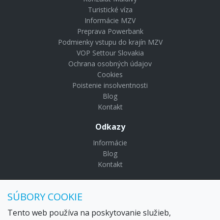
Turistické víza
Informácie MZV
Preprava Powerbank
Podmienky vstupu do krajín MZV
VOP Settour Slovakia
Ochrana osobných údajov
Cookies
Poistenie insolventnosti
Blog
Kontakt
Odkazy
Informácie
Blog
Kontakt
© Copyright 2024 Settour. Všetky práva vyhradené.
SÚBORY COOKIE
Maldivy.sk je značkou
Settour Slovakia spol. s r o.
Sídlo:
Lazaretská 29, Bratislava 81109
Tento web používa na poskytovanie služieb,