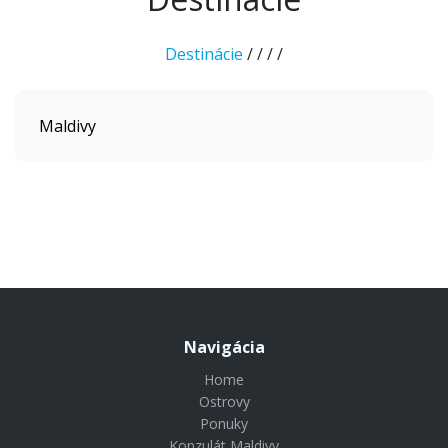
Destinácie
/
/
/
/
Maldivy
Navigácia
Home
Ostrovy
Ponuky
Konzulát Maldivy