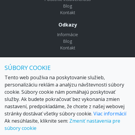
Blog
Kontakt
Odkazy
Informácie
Blog
Kontakt
© Copyright 2024 Settour. Všetky práva vyhradené.
SÚBORY COOKIE
Maldivy.sk je značkou
Settour Slovakia spol. s r o.
Sídlo:
Lazaretská 29, Bratislava 81109
Tento web používa na poskytovanie služieb,
Email:
settour@settour.sk
personalizáciu reklám a analýzu návštevnosti súbory
Telefón
: 02 529 279 17, 529 328 68-9
cookie. Súbory cookie nám pomáhajú poskytovať
IČO
: 36179825
služby. Ak budete pokračovať bez vykonania zmien
IČ-DPH:
SK2020057314
nastavení, predpokladáme, že chcete z našej webovej
OR SR
Bratislava I. odd.: Sro, vložka: 29873/V
stránky dostávať všetky súbory cookie.
Viac informácií
Ak nesúhlasíte, kliknite sem:
Zmeniť nastavenia pre
súbory cookie