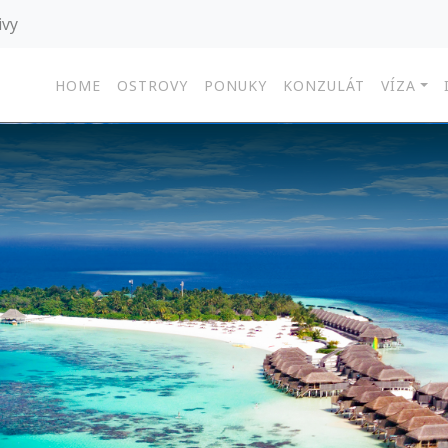
ivy
HOME
OSTROVY
PONUKY
KONZULÁT
VÍZA