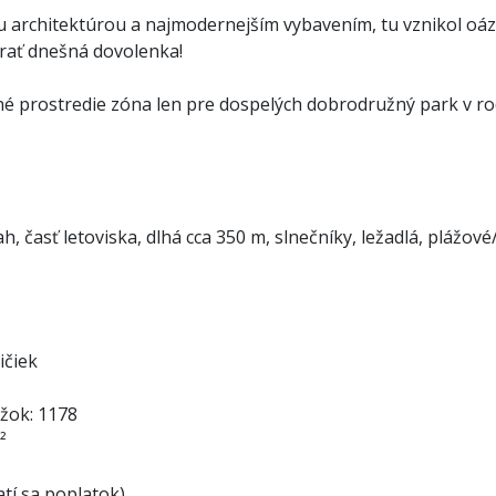
u architektúrou a najmodernejším vybavením, tu vznikol oá
erať dnešná dovolenka!
é prostredie
zóna len pre dospelých
dobrodružný park v ro
 časť letoviska, dlhá cca 350 m, slnečníky, ležadlá, plážové
ičiek
ôžok: 1178
²
atí sa poplatok)