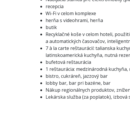
recepcia
Wi-Fi v celom komplexe
herňa s videohrami, herňa
butik
Recyklačné koše v celom hoteli, použi
a automatických časovačov, inteligent
7 à la carte reštaurácií: talianska ku
latinskoamerická kuchyňa, nutná rezer
bufetová reštaurácia
1 reštaurácia: medzinárodná kuchyňa, r
bistro, cukráreň, jazzový bar
lobby bar, bar pri bazéne, bar
Nákup regionálnych produktov, znížen
Lekárska služba (za poplatok), izbová 