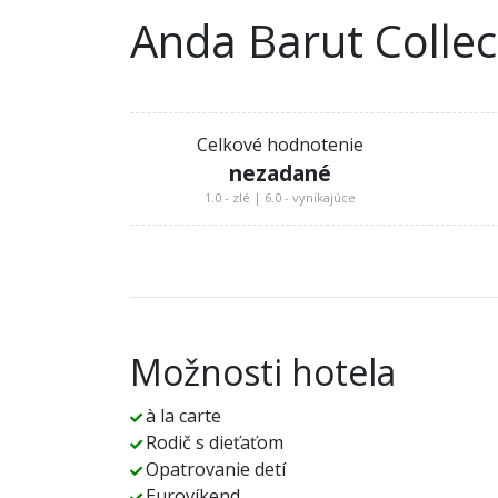
Anda Barut Collec
Celkové hodnotenie
nezadané
1.0 - zlé | 6.0 - vynikajúce
Možnosti hotela
à la carte
Rodič s dieťaťom
Opatrovanie detí
Eurovíkend