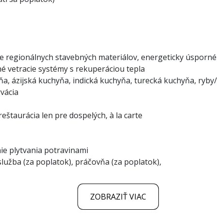
tie regionálnych stavebných materiálov, energeticky úsporn
né vetracie systémy s rekuperáciou tepla
chyňa, ázijská kuchyňa, indická kuchyňa, turecká kuchyňa, r
vácia
eštaurácia len pre dospelých, à la carte
ie plytvania potravinami
služba (za poplatok), práčovňa (za poplatok),
ZOBRAZIŤ VIAC