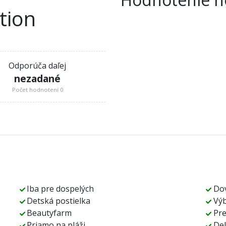
tion
Odporúča daľej
nezadané
Počet hodnotení 0
Iba pre dospelých
Dov
Detská postielka
Výb
Beautyfarm
Pr
Priamo na pláži
De