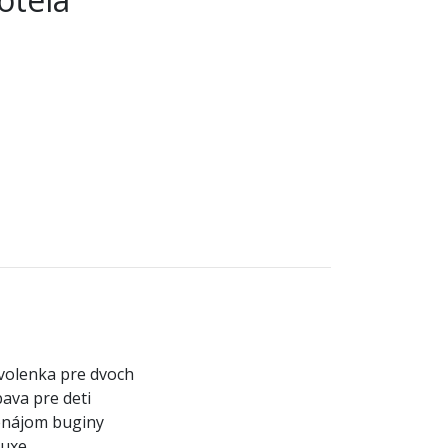
olenka pre dvoch
ava pre deti
enájom buginy
luxe