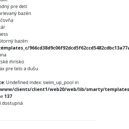
dný pre deti
rievaný bazén
áčovňa
kár
ness
útorný bazén
emplates_c/966cd38d9c06f92dcd5f62ccd5482cdbc13a77a8_
zén
una
ské ihrisko
ax pre telo a dušu
ce
: Undefined index: swim_up_pool in
/www/clients/client1/web20/web/lib/smarty/templates_
ne
137
i dostupná