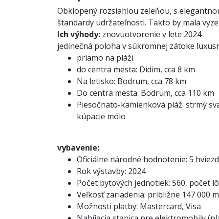
Obklopený rozsiahlou zeleňou, s elegantno
štandardy udržateľnosti. Takto by mala vyz
Ich výhody:
znovuotvorenie v lete 2024
jedinečná poloha v súkromnej zátoke
luxusn
priamo na pláži
do centra mesta: Didim, cca 8 km
Na letisko: Bodrum, cca 78 km
Do centra mesta: Bodrum, cca 110 km
Piesočnato-kamienková pláž: strmý svah,
kúpacie mólo
vybavenie:
Oficiálne národné hodnotenie: 5 hviezd
Rok výstavby: 2024
Počet bytových jednotiek: 560, počet l
Veľkosť zariadenia: približne 147 000 m
Možnosti platby: Mastercard, Visa
Nabíjacia stanica pre elektromobily (pl