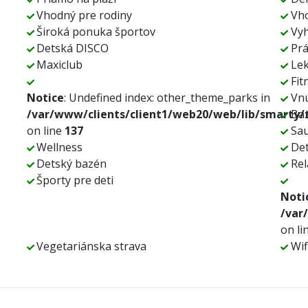
Vhodný pre rodiny
Vho
Široká ponuka športov
Vyh
Detská DISCO
Pr
Maxiclub
Le
Fit
Notice
: Undefined index: other_theme_parks in
Vn
/var/www/clients/client1/web20/web/lib/smarty/t
Ba
on line
137
Sa
Wellness
Det
Detský bazén
Rel
Športy pre deti
Noti
/var
on li
Vegetariánska strava
Wif