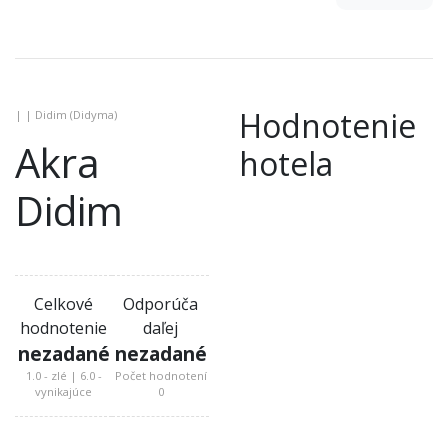
Hodnotenie
| | Didim (Didyma)
Akra
hotela
Didim
Celkové
Odporúča
hodnotenie
daľej
nezadané
nezadané
1.0 - zlé | 6.0 -
Počet hodnotení
vynikajúce
0