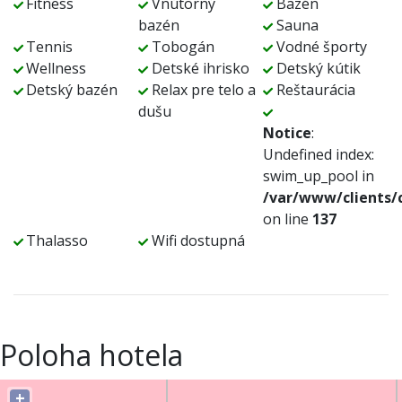
Fitness
Vnútorný
Bazén
bazén
Sauna
Tennis
Tobogán
Vodné športy
Wellness
Detské ihrisko
Detský kútik
Detský bazén
Relax pre telo a
Reštaurácia
dušu
Notice
:
Undefined index:
swim_up_pool in
/var/www/clients/
on line
137
Thalasso
Wifi dostupná
Poloha hotela
+