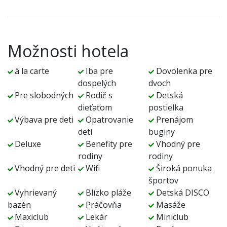
Možnosti hotela
à la carte
Iba pre
Dovolenka pre
dospelých
dvoch
Pre slobodných
Rodič s
Detská
dieťaťom
postielka
Výbava pre deti
Opatrovanie
Prenájom
detí
buginy
Deluxe
Benefity pre
Vhodný pre
rodiny
rodiny
Vhodný pre deti
Wifi
Široká ponuka
športov
Vyhrievaný
Blízko pláže
Detská DISCO
bazén
Práčovňa
Masáže
Maxiclub
Lekár
Miniclub