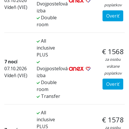
03.10.2026
Dvojposteľová
poplatkov
Vídeň (VIE)
izba
Overiť
Double
room
All
inclusive
€ 1568
PLUS
za osobu
7 nocí
vrátane
07.10.2026
Dvojposteľová
poplatkov
Vídeň (VIE)
izba
Double
Overiť
room
Transfer
All
€ 1578
inclusive
PLUS
za osobu