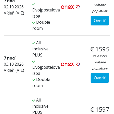
7 nocí
vrátane
02.10.2026
Dvojposteľová
poplatkov
Vídeň (VIE)
izba
Overiť
Double
room
All
€ 1595
inclusive
PLUS
za osobu
7 nocí
vrátane
03.10.2026
Dvojposteľová
poplatkov
Vídeň (VIE)
izba
Overiť
Double
room
All
inclusive
€ 1597
PLUS