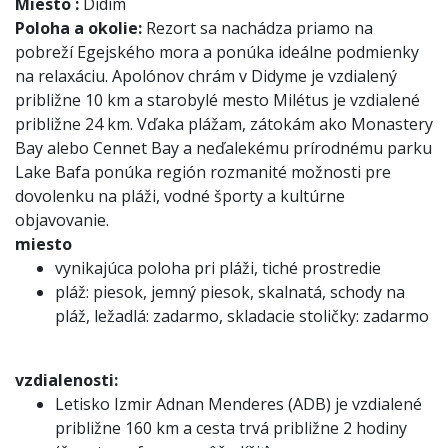
Miesto
:
Didim
Poloha a okolie:
Rezort sa nachádza priamo na
pobreží Egejského mora a ponúka ideálne podmienky
na relaxáciu. Apolónov chrám v Didyme je vzdialený
približne 10 km a starobylé mesto Milétus je vzdialené
približne 24 km. Vďaka plážam, zátokám ako Monastery
Bay alebo Cennet Bay a neďalekému prírodnému parku
Lake Bafa ponúka región rozmanité možnosti pre
dovolenku na pláži, vodné športy a kultúrne
objavovanie.
miesto
vynikajúca poloha pri pláži, tiché prostredie
pláž: piesok, jemný piesok, skalnatá, schody na
pláž, ležadlá: zadarmo, skladacie stoličky: zadarmo
vzdialenosti:
Letisko Izmir Adnan Menderes (ADB) je vzdialené
približne 160 km a cesta trvá približne 2 hodiny