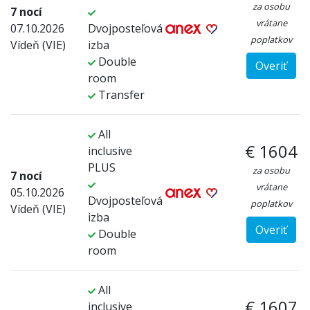
za osobu
7 nocí
vrátane
07.10.2026
Dvojposteľová
poplatkov
Vídeň (VIE)
izba
Double
Overiť
room
Transfer
All
€ 1604
inclusive
PLUS
za osobu
7 nocí
vrátane
05.10.2026
Dvojposteľová
poplatkov
Vídeň (VIE)
izba
Overiť
Double
room
All
€ 1607
inclusive