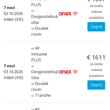
PLUS
za osobu
7 nocí
vrátane
02.10.2026
Dvojposteľová
poplatkov
Vídeň (VIE)
izba
Overiť
Double
room
All
inclusive
€ 1611
PLUS
za osobu
7 nocí
vrátane
03.10.2026
Dvojposteľová
poplatkov
Vídeň (VIE)
izba
Double
Overiť
room
Transfer
All