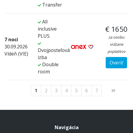
Transfer
All
€ 1650
inclusive
PLUS
za osobu
7 nocí
vrátane
30.09.2026
Dvojposteľová
poplatkov
Vídeň (VIE)
izba
Overiť
Double
room
1
2
3
4
5
6
7
Navigácia