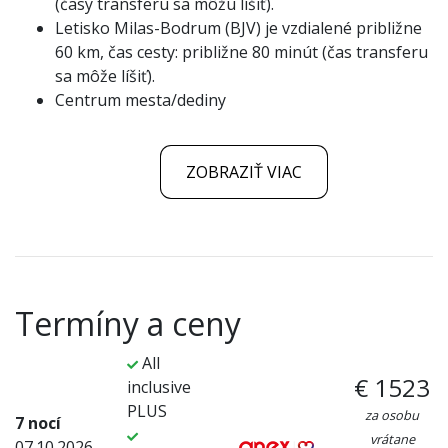
(časy transferu sa môžu líšiť).
Letisko Milas-Bodrum (BJV) je vzdialené približne
60 km, čas cesty: približne 80 minút (čas transferu
sa môže líšiť).
Centrum mesta/dediny
ZOBRAZIŤ VIAC
Termíny a ceny
All
€ 1523
inclusive
PLUS
za osobu
7 nocí
vrátane
07.10.2026