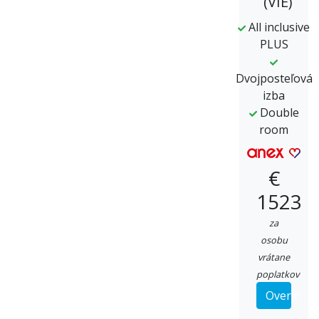
(VIE)
All inclusive
PLUS
Dvojposteľová
izba
Double
room
€
1523
za
osobu
vrátane
poplatkov
Overiť