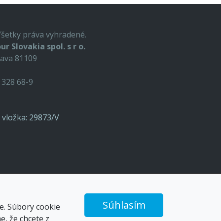
Všetky práva vyhradené.
ur Slovakia spol. s r o.
lava 81109
9 328 68-9
o, vložka: 29873/V
Súhlasím
e. Súbory cookie
, že chcete z