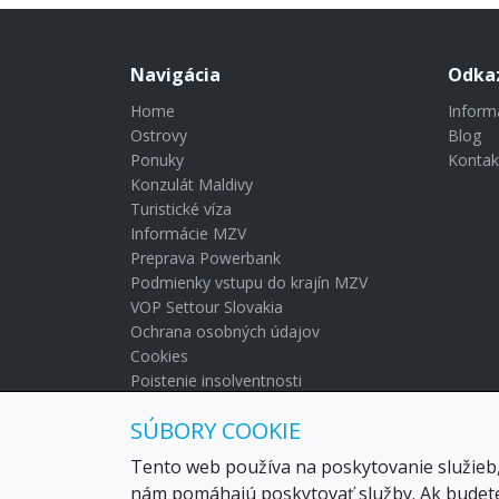
Navigácia
Odka
Home
Inform
Ostrovy
Blog
Ponuky
Kontak
Konzulát Maldivy
Turistické víza
Informácie MZV
Preprava Powerbank
Podmienky vstupu do krajín MZV
VOP Settour Slovakia
Ochrana osobných údajov
Cookies
Poistenie insolventnosti
Blog
SÚBORY COOKIE
Kontakt
Tento web používa na poskytovanie služieb,
nám pomáhajú poskytovať služby. Ak budete