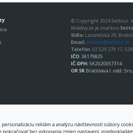
zy
© Copyright 2024 Settour. 
Maldivy.sk je značkou
Setto
ácie
Sídlo:
Lazaretská 29, Bratis
Email:
settour@settour.sk
t
Telefón
: 02 529 279 17, 52
IČO
: 36179825
IČ-DPH:
SK2020057314
OR SR
Bratislava I. odd.: Sr
 personalizáciu reklám a analýzu návštevnosti súbory cooki
 pokračovať bez vykonania zmien nastavení, predpokladáme