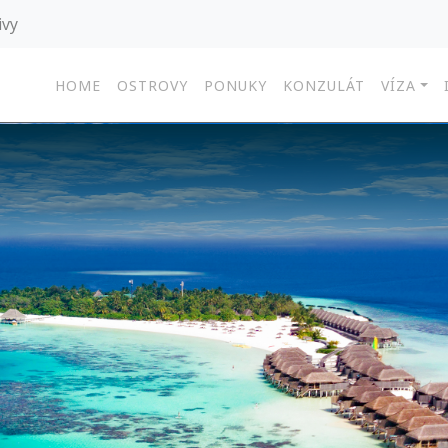
ivy
HOME
OSTROVY
PONUKY
KONZULÁT
VÍZA