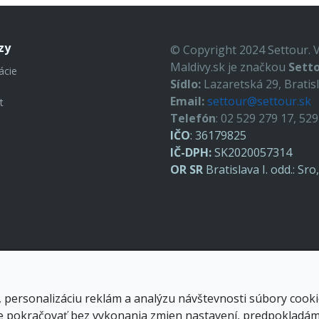
zy
© Copyright 2024 Settour. 
Maldivy.sk je značkou
Setto
ácie
Sídlo:
Lazaretská 29, Bratis
Email:
settour@settour.sk
t
Telefón
: 02 529 279 17, 52
IČO
: 36179825
IČ-DPH:
SK2020057314
OR SR
Bratislava I. odd.: Sr
 personalizáciu reklám a analýzu návštevnosti súbory cooki
 pokračovať bez vykonania zmien nastavení, predpokladáme