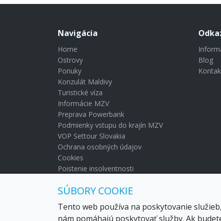
Navigácia
Odka
Home
Inform
Ostrovy
Blog
Ponuky
Kontak
Konzulát Maldivy
Turistické víza
Informácie MZV
Preprava Powerbank
Podmienky vstupu do krajín MZV
VOP Settour Slovakia
Ochrana osobných údajov
Cookies
Poistenie insolventnosti
Blog
SÚBORY COOKIE
Kontakt
Tento web používa na poskytovanie služieb,
nám pomáhajú poskytovať služby. Ak budete