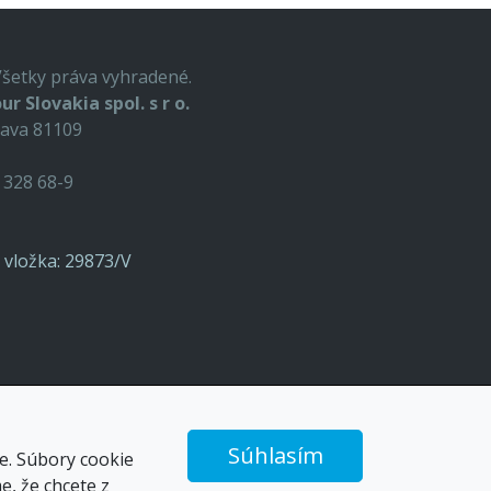
Všetky práva vyhradené.
ur Slovakia spol. s r o.
lava 81109
9 328 68-9
o, vložka: 29873/V
Súhlasím
e. Súbory cookie
, že chcete z