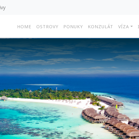
ivy
HOME
OSTROVY
PONUKY
KONZULÁT
VÍZA