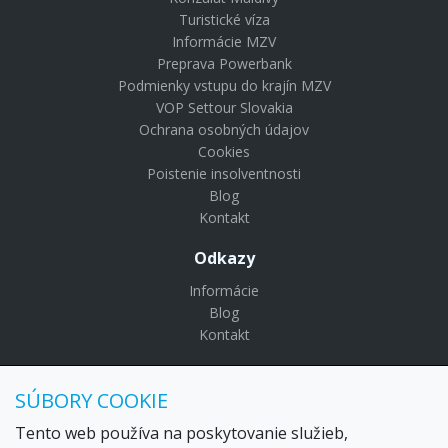
Turistické víza
Informácie MZV
Preprava Powerbank
Podmienky vstupu do krajín MZV
VOP Settour Slovakia
Ochrana osobných údajov
Cookies
Poistenie insolventnosti
Blog
Kontakt
Odkazy
Informácie
Blog
Kontakt
© Copyright 2024 Settour. Všetky práva vyhradené.
SÚBORY COOKIE
Maldivy.sk je značkou
Settour Slovakia spol. s r o.
Sídlo:
Lazaretská 29, Bratislava 81109
Tento web používa na poskytovanie služieb,