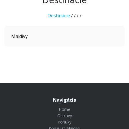
Destinácie
/
/
/
/
Maldivy
Navigácia
Home
Ostrovy
Ponuky
Konzulát Maldivy