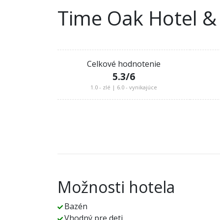
Time Oak Hotel & 
Celkové hodnotenie
5.3
/6
1.0 - zlé | 6.0 - vynikajúce
Možnosti hotela
Bazén
Vhodný pre deti