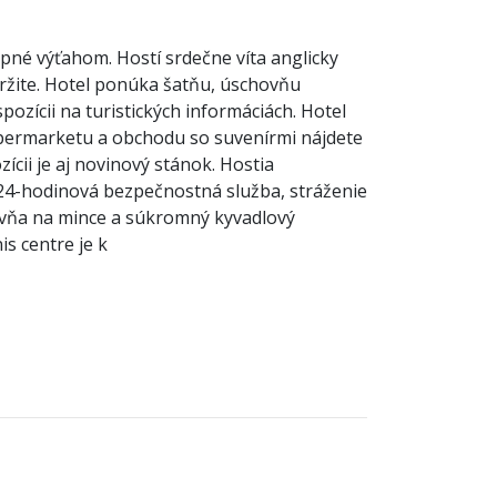
pné výťahom. Hostí srdečne víta anglicky
etržite. Hotel ponúka šatňu, úschovňu
pozícii na turistických informáciách. Hotel
upermarketu a obchodu so suvenírmi nájdete
ícii je aj novinový stánok. Hostia
 24-hodinová bezpečnostná služba, stráženie
áčovňa na mince a súkromný kyvadlový
is centre je k