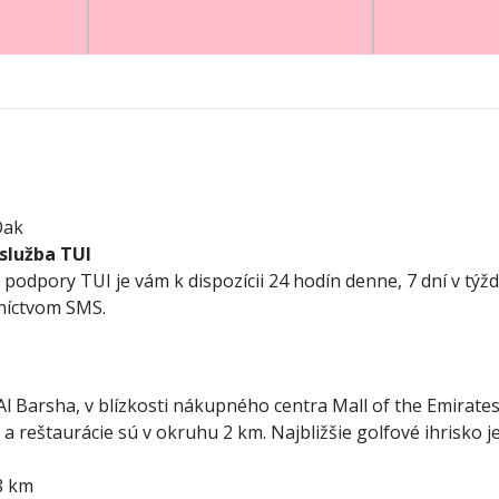
Oak
 služba TUI
podpory TUI je vám k dispozícii 24 hodín denne, 7 dní v týžd
dníctvom SMS.
 Al Barsha, v blízkosti nákupného centra Mall of the Emirat
reštaurácie sú v okruhu 2 km. Najbližšie golfové ihrisko je
,8 km