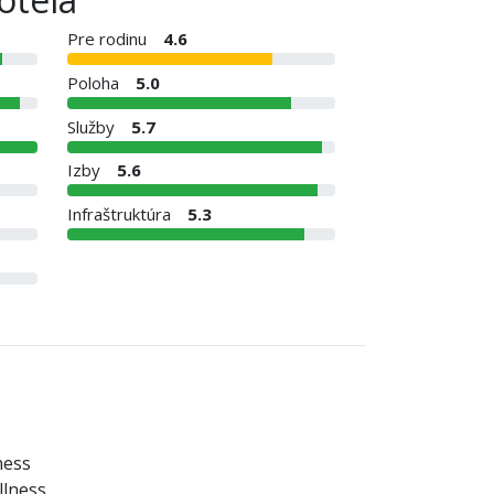
Pre rodinu
4.6
Poloha
5.0
Služby
5.7
Izby
5.6
Infraštruktúra
5.3
ness
lness