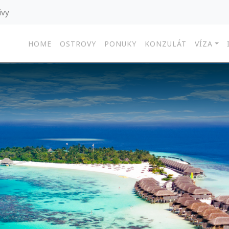
ivy
HOME
OSTROVY
PONUKY
KONZULÁT
VÍZA