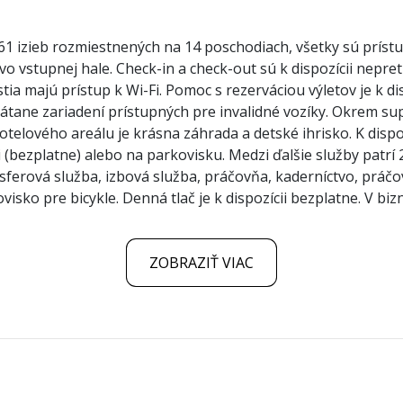
1 izieb rozmiestnených na 14 poschodiach, všetky sú prístu
vo vstupnej hale. Check-in a check-out sú k dispozícii nepr
a majú prístup k Wi-Fi. Pomoc s rezerváciou výletov je k dis
rátane zariadení prístupných pre invalidné vozíky. Okrem s
otelového areálu je krásna záhrada a detské ihrisko. K dispoz
 (bezplatne) alebo na parkovisku. Medzi ďalšie služby patrí
ransferová služba, izbová služba, práčovňa, kaderníctvo, pr
isko pre bicykle. Denná tlač je k dispozícii bezplatne. V bizn
ZOBRAZIŤ VIAC