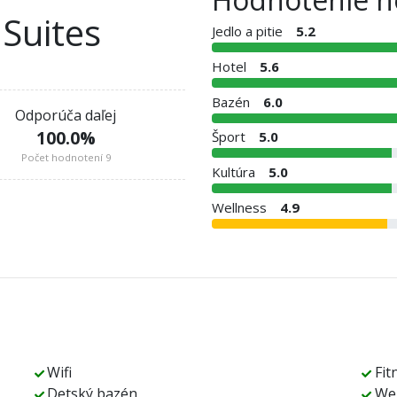
Suites
Jedlo a pitie
5.2
Hotel
5.6
Bazén
6.0
Odporúča daľej
100.0
%
Šport
5.0
Počet hodnotení 9
Kultúra
5.0
Wellness
4.9
Wifi
Fit
Detský bazén
Wel