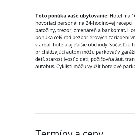
Toto ponúka vaše ubytovanie:
Hotel má 16
hovoriaci personál na 24-hodinovej recepcii 
batožiny, trezor, zmenáreň a bankomat. Hosti
ponúka celý rad bezbariérových zariadení v
v areáli hotela aj ďalšie obchody. Súčasťou h
prichádzajúci autom môžu parkovať v garáži
detí, starostlivosť o deti, požičovňa áut, t
autobus. Cyklisti môžu využiť hotelové parkov
Termíny a ceny