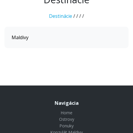
Destinácie
/
/
/
/
Maldivy
Navigácia
Home
Ostrovy
Ponuky
Konzulát Maldivy