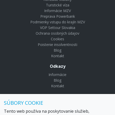
Turistické víza
Informácie MZV
Preprava Powerbank
Podmienky vstupu do krajín MZV
VOP Settour Slovakia
Ochrana osobných údajov
Cookies
Poistenie insolventnosti
Blog
Kontakt
Odkazy
Informácie
Blog
Kontakt
© Copyright 2024 Settour. Všetky práva vyhradené.
SÚBORY COOKIE
Maldivy.sk je značkou
Settour Slovakia spol. s r o.
Sídlo:
Lazaretská 29, Bratislava 81109
Tento web používa na poskytovanie služieb,