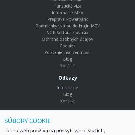
Turistické víza
Informácie MZV
Preprava Powerbank
Podmienky vstupu do krajín MZV
VOP Settour Slovakia
Ochrana osobných údajov
Cookies
Poistenie insolventnosti
Blog
Kontakt
Odkazy
Informácie
Blog
Kontakt
© Copyright 2024 Settour. Všetky práva vyhradené.
SÚBORY COOKIE
Maldivy.sk je značkou
Settour Slovakia spol. s r o.
Sídlo:
Lazaretská 29, Bratislava 81109
Tento web používa na poskytovanie služieb,