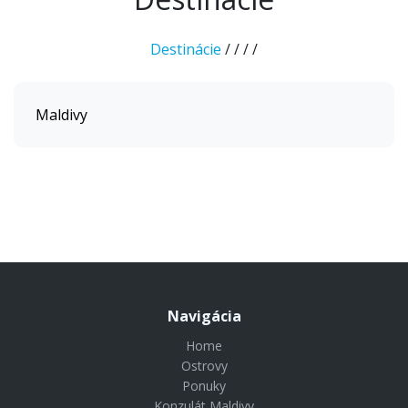
Destinácie
/
/
/
/
Maldivy
Navigácia
Home
Ostrovy
Ponuky
Konzulát Maldivy