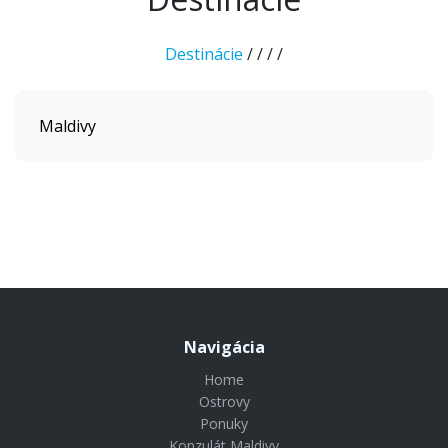
Destinácie
/
/
/
/
Maldivy
Navigácia
Home
Ostrovy
Ponuky
Konzulát Maldivy