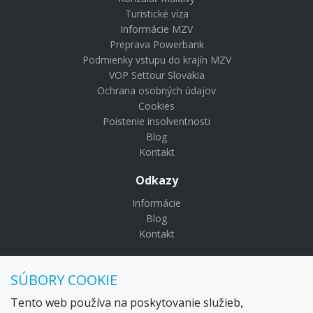
Turistické víza
Informácie MZV
Preprava Powerbank
Podmienky vstupu do krajín MZV
VOP Settour Slovakia
Ochrana osobných údajov
Cookies
Poistenie insolventnosti
Blog
Kontakt
Odkazy
Informácie
Blog
Kontakt
© Copyright 2024 Settour. Všetky práva vyhradené.
SÚBORY COOKIE
Maldivy.sk je značkou
Settour Slovakia spol. s r o.
Sídlo:
Lazaretská 29, Bratislava 81109
Tento web používa na poskytovanie služieb,