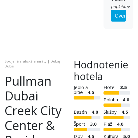
poplatkov
Overiť
Hodnotenie
Spojené arabské emiráty | Dubaj |
Dubai
hotela
Pullman
Jedlo a
Hotel
3.5
Dubai
pitie
4.5
Poloha
4.0
Creek City
Bazén
4.0
Služby
4.5
Center &
Šport
3.0
Pláž
4.0
Izby
4.5
Kultúra
5.0