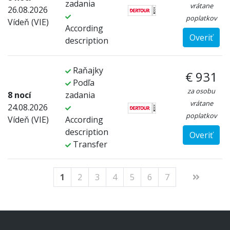
zadania
vrátane
26.08.2026
poplatkov
Vídeň (VIE)
According
Overiť
description
Raňajky
€ 931
Podľa
za osobu
8 nocí
zadania
vrátane
24.08.2026
poplatkov
Vídeň (VIE)
According
description
Overiť
Transfer
1
2
3
4
5
6
7