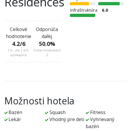
Residences
Infraštruktúra
6.0
Celkové
Odporúča
hodnotenie
daľej
4.2
/6
50.0
%
1.0 - zlé | 6.0 -
Počet hodnotení
vynikajúce
2
Možnosti hotela
Bazén
Squash
Fitness
Lekár
Vhodný pre deti
Vyhrievaný
bazén