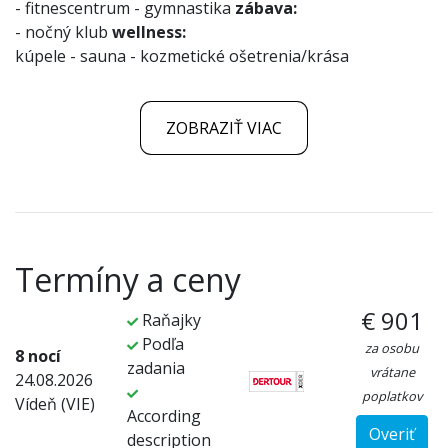
- fitnescentrum
- gymnastika
zábava:
- nočný klub
wellness:
kúpele
- sauna
- kozmetické ošetrenia/krása
ZOBRAZIŤ VIAC
Termíny a ceny
€ 901
Raňajky
Podľa
za osobu
8 nocí
zadania
vrátane
24.08.2026
poplatkov
Vídeň (VIE)
According
Overiť
description