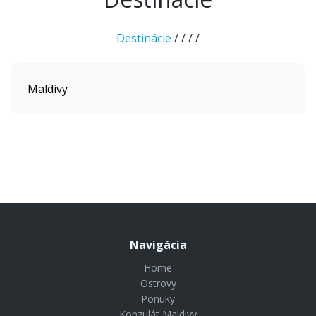
Destinácie
/
/
/
/
Maldivy
Navigácia
Home
Ostrovy
Ponuky
Konzulát Maldivy