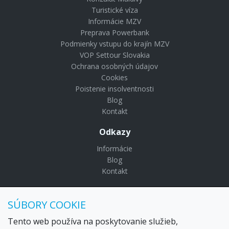
Turistické víza
Informácie MZV
Preprava Powerbank
Podmienky vstupu do krajín MZV
VOP Settour Slovakia
Ochrana osobných údajov
Cookies
Poistenie insolventnosti
Blog
Kontakt
Odkazy
Informácie
Blog
Kontakt
© Copyright 2024 Settour. Všetky práva vyhradené.
SÚBORY COOKIE
Maldivy.sk je značkou
Settour Slovakia spol. s r o.
Sídlo:
Lazaretská 29, Bratislava 81109
Tento web používa na poskytovanie služieb,