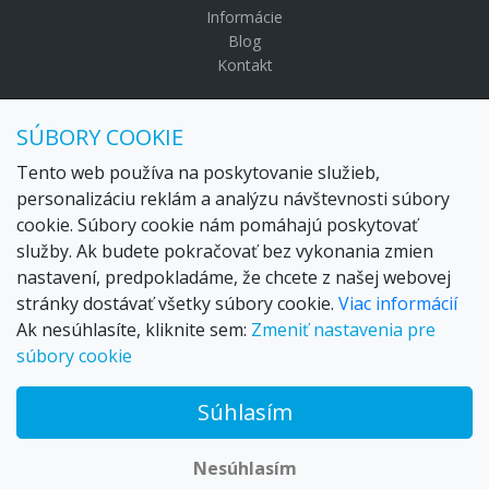
Informácie
Blog
Kontakt
© Copyright 2024 Settour. Všetky práva vyhradené.
SÚBORY COOKIE
Maldivy.sk je značkou
Settour Slovakia spol. s r o.
Sídlo:
Lazaretská 29, Bratislava 81109
Tento web používa na poskytovanie služieb,
Email:
settour@settour.sk
personalizáciu reklám a analýzu návštevnosti súbory
Telefón
: 02 529 279 17, 529 328 68-9
cookie. Súbory cookie nám pomáhajú poskytovať
IČO
: 36179825
služby. Ak budete pokračovať bez vykonania zmien
IČ-DPH:
SK2020057314
nastavení, predpokladáme, že chcete z našej webovej
OR SR
Bratislava I. odd.: Sro, vložka: 29873/V
stránky dostávať všetky súbory cookie.
Viac informácií
Ak nesúhlasíte, kliknite sem:
Zmeniť nastavenia pre
súbory cookie
Súhlasím
© 2026 Trax – your travel web creator and travel products
marketplace
Nesúhlasím