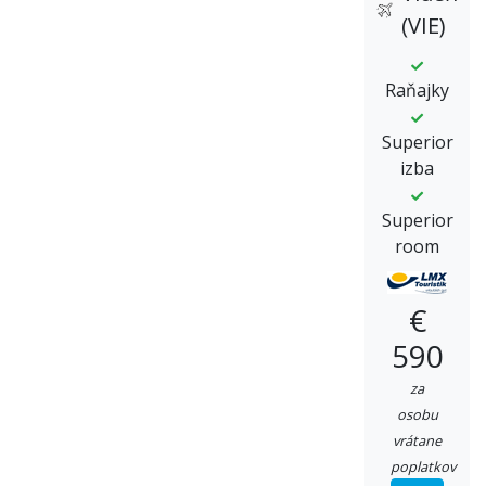
(VIE)
Raňajky
Superior
izba
Superior
room
€
590
za
osobu
vrátane
poplatkov