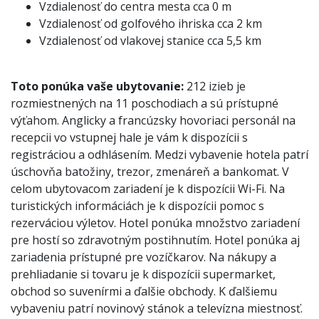
Vzdialenosť do centra mesta cca 0 m
Vzdialenosť od golfového ihriska cca 2 km
Vzdialenosť od vlakovej stanice cca 5,5 km
Toto ponúka vaše ubytovanie:
212 izieb je
rozmiestnených na 11 poschodiach a sú prístupné
výťahom. Anglicky a francúzsky hovoriaci personál na
recepcii vo vstupnej hale je vám k dispozícii s
registráciou a odhlásením. Medzi vybavenie hotela patrí
úschovňa batožiny, trezor, zmenáreň a bankomat. V
celom ubytovacom zariadení je k dispozícii Wi-Fi. Na
turistických informáciách je k dispozícii pomoc s
rezerváciou výletov. Hotel ponúka množstvo zariadení
pre hostí so zdravotným postihnutím. Hotel ponúka aj
zariadenia prístupné pre vozíčkarov. Na nákupy a
prehliadanie si tovaru je k dispozícii supermarket,
obchod so suvenírmi a ďalšie obchody. K ďalšiemu
vybaveniu patrí novinový stánok a televízna miestnosť.