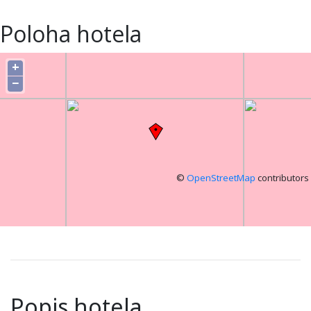
Poloha hotela
+
−
©
OpenStreetMap
contributors
Popis hotela