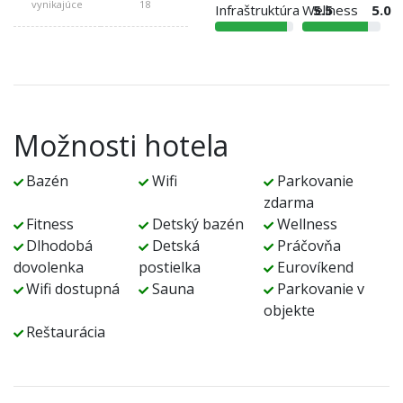
vynikajúce
18
Infraštruktúra
Wellness
5.5
5.0
Možnosti hotela
Bazén
Wifi
Parkovanie
zdarma
Fitness
Detský bazén
Wellness
Dlhodobá
Detská
Práčovňa
dovolenka
postielka
Eurovíkend
Wifi dostupná
Sauna
Parkovanie v
objekte
Reštaurácia