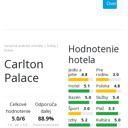
Overiť
Hodnotenie
Spojené arabské emiráty | Dubaj |
Dubai
hotela
Carlton
Jedlo a
Pre
Palace
pitie
4.8
rodinu
3.0
Hotel
5.1
Poloha
4.8
Bazén
5.0
Služby
5.4
Celkové
Odporúča
Šport
3.0
Pláž
5.3
hodnotenie
daľej
5.0
/6
88.9
%
Izby
5.2
Kultúra
5.0
1.0 - zlé | 6.0 -
Počet hodnotení