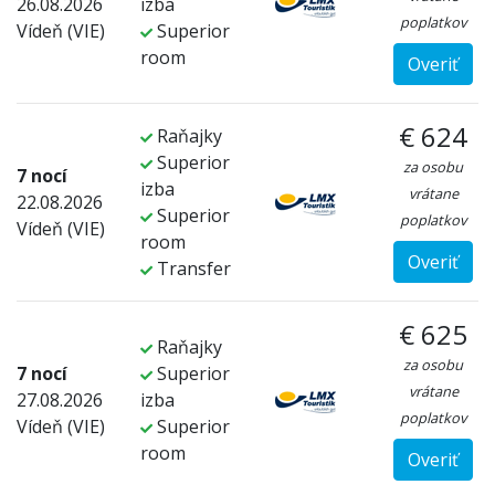
26.08.2026
izba
poplatkov
Vídeň (VIE)
Superior
room
Overiť
€ 624
Raňajky
Superior
za osobu
7 nocí
izba
vrátane
22.08.2026
Superior
poplatkov
Vídeň (VIE)
room
Overiť
Transfer
€ 625
Raňajky
za osobu
7 nocí
Superior
vrátane
27.08.2026
izba
poplatkov
Vídeň (VIE)
Superior
room
Overiť