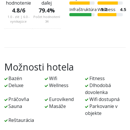
hodnotenie
daľej
Infraštruktúra
Wellness
5.2
4.5
4.8
/6
79.4
%
1.0 - zlé | 6.0 -
Počet hodnotení
vynikajúce
34
Možnosti hotela
Bazén
Wifi
Fitness
Deluxe
Wellness
Dlhodobá
dovolenka
Práčovňa
Eurovíkend
Wifi dostupná
Sauna
Masáže
Parkovanie v
objekte
Reštaurácia