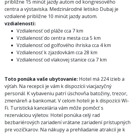
približne 15 minút jazdy autom od kongresového
centra a výstaviska. Medzinárodné letisko Dubaj je
vzdialené približne 10 minút jazdy autom.
vzdialenosti:
Vzdialenosť od pláže cca 7 km
Vzdialenosť do centra mesta cca 5 km
Vzdialenosť od golfového ihriska cca 4 km
Vzdialenosť k zjazdovkám cca 28 km
Vzdialenosť od vlakovej stanice cca 7 km
Toto ponúka vaše ubytovanie:
Hotel má 224 izieb a
výťah. Na recepcii je vám k dispozícii viacjazyčný
personál. K vybaveniu patrí úschovňa batožiny, trezor,
zmenáreň a bankomat. V celom hoteli je k dispozícii Wi-
Fi. Turistická kancelária vám môže pomôcť s
rezerváciou výletov. Hotel ponúka celý rad
bezbariérových zariadení vrátane zariadení prístupných
pre vozíčkarov. Na nákupy a prehliadanie atrakcií je k