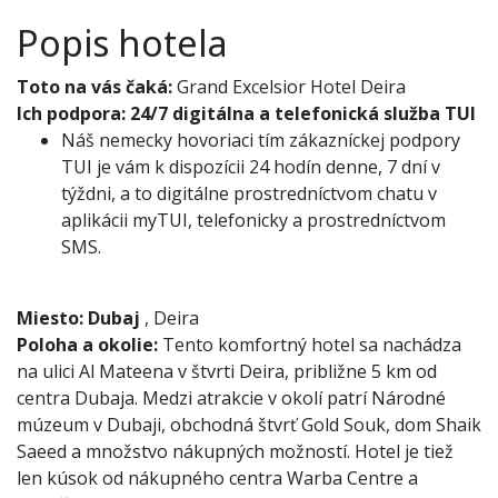
Popis hotela
Toto na vás čaká:
Grand Excelsior Hotel Deira
Ich podpora:
24/7 digitálna a telefonická služba TUI
Náš nemecky hovoriaci tím zákazníckej podpory
TUI je vám k dispozícii 24 hodín denne, 7 dní v
týždni, a to digitálne prostredníctvom chatu v
aplikácii myTUI, telefonicky a prostredníctvom
SMS.
Miesto:
Dubaj
, Deira
Poloha a okolie:
Tento komfortný hotel sa nachádza
na ulici Al Mateena v štvrti Deira, približne 5 km od
centra Dubaja. Medzi atrakcie v okolí patrí Národné
múzeum v Dubaji, obchodná štvrť Gold Souk, dom Shaik
Saeed a množstvo nákupných možností. Hotel je tiež
len kúsok od nákupného centra Warba Centre a