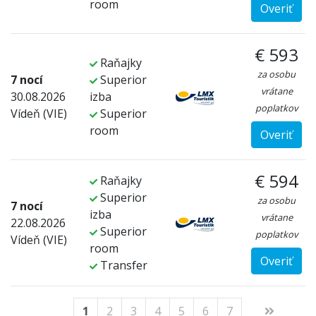
room
Overiť
€ 593
Raňajky
za osobu
7 nocí
Superior
vrátane
30.08.2026
izba
poplatkov
Vídeň (VIE)
Superior
room
Overiť
€ 594
Raňajky
Superior
za osobu
7 nocí
izba
vrátane
22.08.2026
Superior
poplatkov
Vídeň (VIE)
room
Overiť
Transfer
1
2
3
4
5
6
7