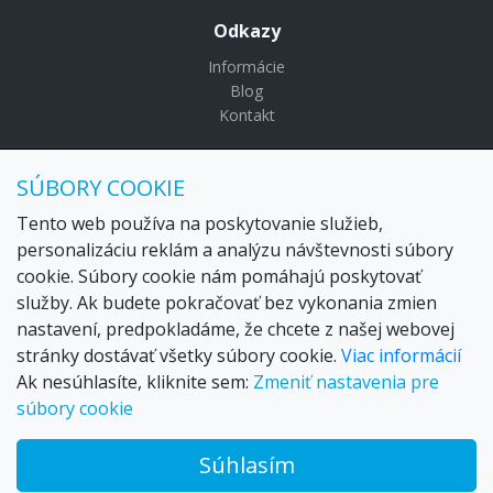
Odkazy
Informácie
Blog
Kontakt
© Copyright 2024 Settour. Všetky práva vyhradené.
SÚBORY COOKIE
Maldivy.sk je značkou
Settour Slovakia spol. s r o.
Sídlo:
Lazaretská 29, Bratislava 81109
Tento web používa na poskytovanie služieb,
Email:
settour@settour.sk
personalizáciu reklám a analýzu návštevnosti súbory
Telefón
: 02 529 279 17, 529 328 68-9
cookie. Súbory cookie nám pomáhajú poskytovať
IČO
: 36179825
služby. Ak budete pokračovať bez vykonania zmien
IČ-DPH:
SK2020057314
nastavení, predpokladáme, že chcete z našej webovej
OR SR
Bratislava I. odd.: Sro, vložka: 29873/V
stránky dostávať všetky súbory cookie.
Viac informácií
Ak nesúhlasíte, kliknite sem:
Zmeniť nastavenia pre
súbory cookie
Súhlasím
© 2026 Trax – your travel web creator and travel products