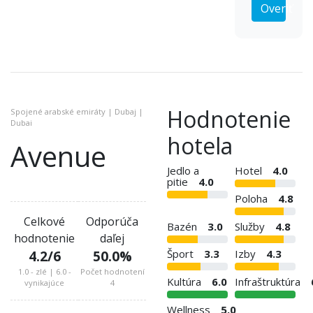
Overiť
Hodnotenie
Spojené arabské emiráty | Dubaj |
Dubai
hotela
Avenue
Jedlo a
Hotel
4.0
pitie
4.0
Poloha
4.8
Celkové
Odporúča
Bazén
3.0
Služby
4.8
hodnotenie
daľej
4.2
/6
50.0
%
Šport
3.3
Izby
4.3
1.0 - zlé | 6.0 -
Počet hodnotení
Kultúra
6.0
Infraštruktúra
vynikajúce
4
Wellness
5.0