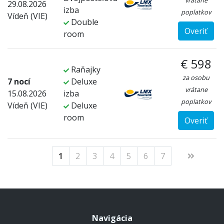
vrátane
29.08.2026
izba
poplatkov
Vídeň (VIE)
Double
Overiť
room
€ 598
Raňajky
za osobu
7 nocí
Deluxe
vrátane
15.08.2026
izba
poplatkov
Vídeň (VIE)
Deluxe
room
Overiť
1
2
3
4
5
6
7
Navigácia