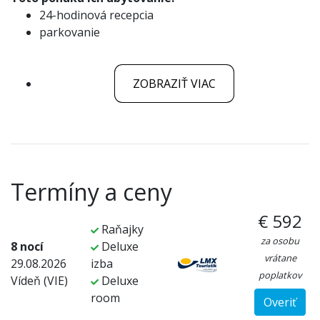
24-hodinová recepcia
parkovanie
ZOBRAZIŤ VIAC
Termíny a ceny
€ 592
Raňajky
za osobu
8 nocí
Deluxe
vrátane
29.08.2026
izba
poplatkov
Vídeň (VIE)
Deluxe
room
Overiť