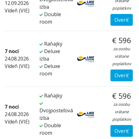
vrátane
12.09.2026
izba
poplatkov
Vídeň (VIE)
Double
Overiť
room
€ 596
Raňajky
za osobu
7 nocí
Deluxe
vrátane
24.08.2026
izba
poplatkov
Vídeň (VIE)
Deluxe
room
Overiť
€ 596
Raňajky
za osobu
7 nocí
Dvojposteľová
vrátane
24.08.2026
izba
poplatkov
Vídeň (VIE)
Double
Overiť
room