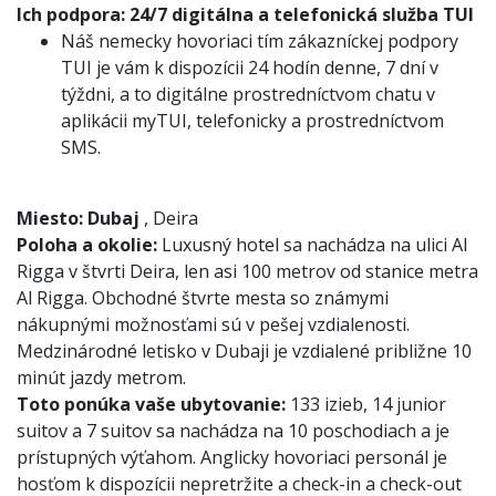
Ich podpora:
24/7 digitálna a telefonická služba TUI
Náš nemecky hovoriaci tím zákazníckej podpory
TUI je vám k dispozícii 24 hodín denne, 7 dní v
týždni, a to digitálne prostredníctvom chatu v
aplikácii myTUI, telefonicky a prostredníctvom
SMS.
Miesto:
Dubaj
, Deira
Poloha a okolie:
Luxusný hotel sa nachádza na ulici Al
Rigga v štvrti Deira, len asi 100 metrov od stanice metra
Al Rigga. Obchodné štvrte mesta so známymi
nákupnými možnosťami sú v pešej vzdialenosti.
Medzinárodné letisko v Dubaji je vzdialené približne 10
minút jazdy metrom.
Toto ponúka vaše ubytovanie:
133 izieb, 14 junior
suitov a 7 suitov sa nachádza na 10 poschodiach a je
prístupných výťahom. Anglicky hovoriaci personál je
hosťom k dispozícii nepretržite a check-in a check-out