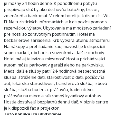
je možný 24 hodín denne. K pohodlnému pobytu
prispievajú služby ako úschovňa batožiny, trezor,
zmenáreň a bankomat. V celom hoteli je k dispozícii Wi-
Fi. Na turistických informáciách je k dispozícii pomoc s
rezerváciou výletov. Ubytovanie má množstvo zariadení
pre hostí so zdravotným postihnutím. Hotel má
bezbariérové zariadenia. Krb vytvára útulnú atmosféru.
Na nákupy a prehliadanie zaujímavostí je k dispozícii
supermarket, obchod so suvenírmi a ďalšie obchody.
Hotel má aj televíznu miestnosť. Hostia prichádzajúci
autom môžu parkovať v garáži alebo na parkovisku.
Medzi ďalšie služby patrí 24-hodinová bezpečnostná
služba, stráženie detí, starostlivosť o deti, požičovňa
áut, lekárska starostlivosť, transferová služba, izbová
služba, služba budenia, práčovňa, kaderníctvo,
práčovňa na mince a súkromný kyvadlový autobus.
Hostia dostávajú bezplatnú dennú tlač. V biznis centre
je k dispozícii fax a projektor.
Toto ponúka ich ubytovanie.