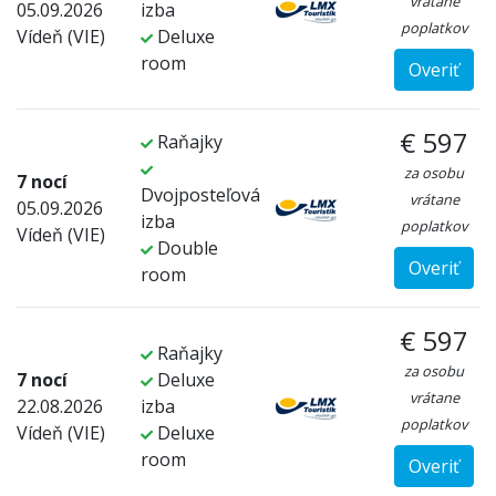
vrátane
05.09.2026
izba
poplatkov
Vídeň (VIE)
Deluxe
room
Overiť
€ 597
Raňajky
za osobu
7 nocí
Dvojposteľová
vrátane
05.09.2026
izba
poplatkov
Vídeň (VIE)
Double
Overiť
room
€ 597
Raňajky
za osobu
7 nocí
Deluxe
vrátane
22.08.2026
izba
poplatkov
Vídeň (VIE)
Deluxe
room
Overiť