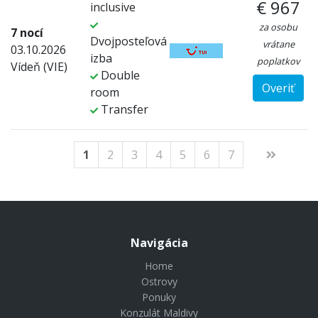
€ 967
inclusive
za osobu
7 nocí
Dvojposteľová
vrátane
03.10.2026
izba
poplatkov
Vídeň (VIE)
Double
Overiť
room
Transfer
1
2
3
4
5
6
7
Navigácia
Home
Ostrovy
Ponuky
Konzulát Maldivy