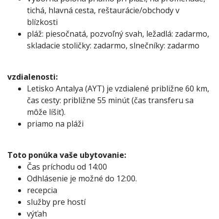
tichá, hlavná cesta, reštaurácie/obchody v
blízkosti
pláž: piesočnatá, pozvoľný svah, ležadlá: zadarmo,
skladacie stoličky: zadarmo, slnečníky: zadarmo
vzdialenosti:
Letisko Antalya (AYT) je vzdialené približne 60 km,
čas cesty: približne 55 minút (čas transferu sa
môže líšiť).
priamo na pláži
Toto ponúka vaše ubytovanie:
Čas príchodu od 14:00
Odhlásenie je možné do 12:00.
recepcia
služby pre hostí
výťah