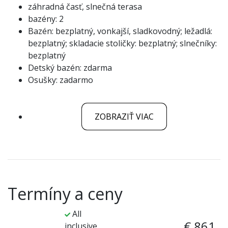
záhradná časť, slnečná terasa
bazény: 2
Bazén: bezplatný, vonkajší, sladkovodný; ležadlá:
bezplatný; skladacie stoličky: bezplatný; slnečníky:
bezplatný
Detský bazén: zdarma
Osušky: zadarmo
ZOBRAZIŤ VIAC
Termíny a ceny
All
€ 861
inclusive