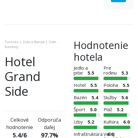
Hodnotenie
Turecko | Side a Alanya | Side -
Kumköy
hotela
Hotel
Jedlo a
Pre
Grand
pitie
5.5
rodinu
5.3
Hotel
5.5
Poloha
5.5
Side
Bazén
5.4
Služby
5.6
Šport
5.0
Pláž
5.2
Celkové
Odporúča
Izby
5.2
Kultúra
6.0
hodnotenie
daľej
Infraštruktúra
Voľný
6.0
5.4
/6
97.7
%