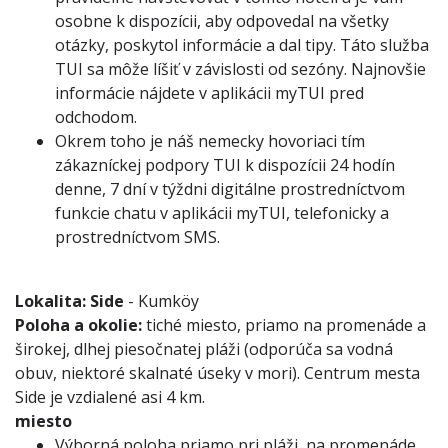
osobne k dispozícii, aby odpovedal na všetky
otázky, poskytol informácie a dal tipy. Táto služba
TUI sa môže líšiť v závislosti od sezóny. Najnovšie
informácie nájdete v aplikácii myTUI pred
odchodom.
Okrem toho je náš nemecky hovoriaci tím
zákazníckej podpory TUI k dispozícii 24 hodín
denne, 7 dní v týždni digitálne prostredníctvom
funkcie chatu v aplikácii myTUI, telefonicky a
prostredníctvom SMS.
Lokalita:
Side
- Kumköy
Poloha a okolie:
tiché miesto, priamo na promenáde a
širokej, dlhej piesočnatej pláži (odporúča sa vodná
obuv, niektoré skalnaté úseky v mori). Centrum mesta
Side je vzdialené asi 4 km.
miesto
Výborná poloha priamo pri pláži, na promenáde,