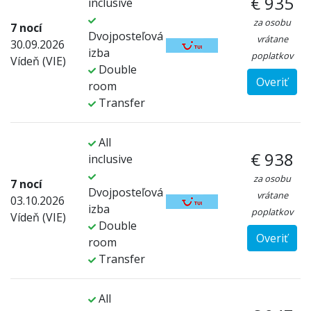
€ 935
inclusive
za osobu
7 nocí
Dvojposteľová
vrátane
30.09.2026
izba
poplatkov
Vídeň (VIE)
Double
Overiť
room
Transfer
All
€ 938
inclusive
za osobu
7 nocí
Dvojposteľová
vrátane
03.10.2026
izba
poplatkov
Vídeň (VIE)
Double
Overiť
room
Transfer
All