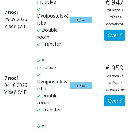
€ 947
inclusive
za osobu
7 nocí
Dvojposteľová
vrátane
29.09.2026
izba
poplatkov
Vídeň (VIE)
Double
Overiť
room
Transfer
All
€ 959
inclusive
za osobu
7 nocí
Dvojposteľová
vrátane
04.10.2026
izba
poplatkov
Vídeň (VIE)
Double
Overiť
room
Transfer
All