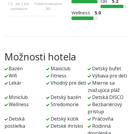
čas
5.2
1.0 - zlé | 6.0 -
Počet hodnotení
vynikajúce
261
Wellness
5.0
Možnosti hotela
Bazén
Maxiclub
Detský bufet
Wifi
Fitness
Výbava pre deti
Lekár
Vhodný pre deti
Mierne sa
zvažujúca pláž
Miniclub
Detský bazén
Detská DISCO
Wellness
Stredomorie
Bezbariérový
prístup
Detská
Detský kútik
Práčovňa
postielka
Detské ihrisko
Rodinná
dovolenka