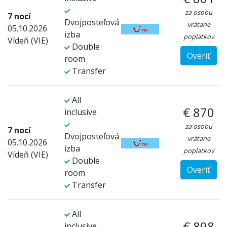
za osobu
7 nocí
Dvojposteľová
vrátane
05.10.2026
izba
poplatkov
Vídeň (VIE)
Double
Overiť
room
Transfer
All
€ 870
inclusive
za osobu
7 nocí
Dvojposteľová
vrátane
05.10.2026
izba
poplatkov
Vídeň (VIE)
Double
Overiť
room
Transfer
All
€ 898
inclusive