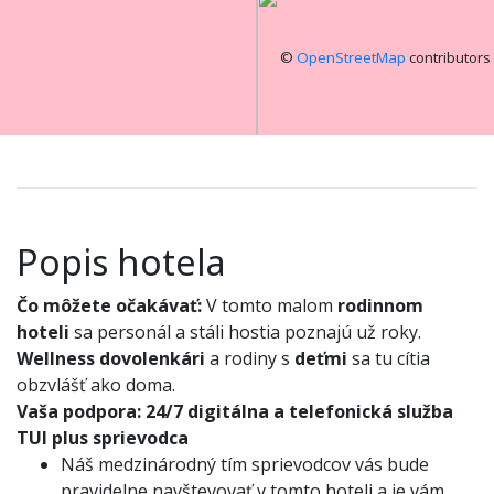
©
OpenStreetMap
contributors
Popis hotela
Čo môžete očakávať:
V tomto malom
rodinnom
hoteli
sa personál a stáli hostia poznajú už roky.
Wellness dovolenkári
a rodiny s
deťmi
sa tu cítia
obzvlášť ako doma.
Vaša podpora:
24/7 digitálna a telefonická služba
TUI plus sprievodca
Náš medzinárodný tím sprievodcov vás bude
pravidelne navštevovať v tomto hoteli a je vám