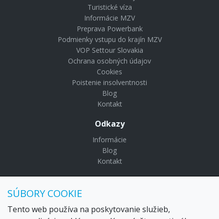
Turistické víza
Informácie MZV
Preprava Powerbank
Podmienky vstupu do krajín MZV
VOP Settour Slovakia
Ochrana osobných údajov
Cookies
Poistenie insolventnosti
Blog
Kontakt
Odkazy
Informácie
Blog
Kontakt
© Copyright 2024 Settour. Všetky práva vyhradené.
SÚBORY COOKIE
Maldivy.sk je značkou
Settour Slovakia spol. s r o.
Sídlo:
Lazaretská 29, Bratislava 81109
Tento web používa na poskytovanie služieb,
Email:
settour@settour.sk