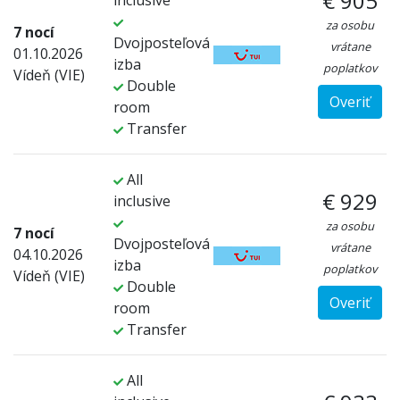
€ 905
inclusive
za osobu
7 nocí
Dvojposteľová
vrátane
01.10.2026
izba
poplatkov
Vídeň (VIE)
Double
Overiť
room
Transfer
All
€ 929
inclusive
za osobu
7 nocí
Dvojposteľová
vrátane
04.10.2026
izba
poplatkov
Vídeň (VIE)
Double
Overiť
room
Transfer
All