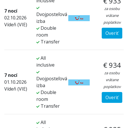
€ 933
inclusive
za osobu
7 nocí
Dvojposteľová
vrátane
02.10.2026
izba
poplatkov
Vídeň (VIE)
Double
Overiť
room
Transfer
All
€ 934
inclusive
za osobu
7 nocí
Dvojposteľová
vrátane
01.10.2026
izba
poplatkov
Vídeň (VIE)
Double
Overiť
room
Transfer
All