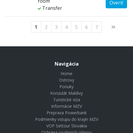
room
Overiť
Transfer
1
2
3
4
5
6
7
Navigácia
Home
Ostrovy
Ponuky
Konzulát Maldivy
Turistické víza
Informácie MZV
Preprava Powerbank
Podmienky vstupu do krajín MZV
VOP Settour Slovakia
Ochrana osobných údajov