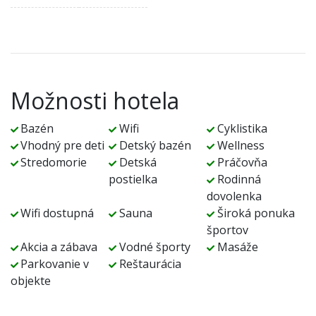
Možnosti hotela
Bazén
Wifi
Cyklistika
Vhodný pre deti
Detský bazén
Wellness
Stredomorie
Detská
Práčovňa
postielka
Rodinná
dovolenka
Wifi dostupná
Sauna
Široká ponuka
športov
Akcia a zábava
Vodné športy
Masáže
Parkovanie v
Reštaurácia
objekte