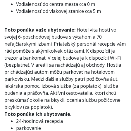
Vzdialenosť do centra mesta cca 0 m
Vzdialenosť od vlakovej stanice cca 5 m
Toto ponúka vaše ubytovanie:
Hotel víta hostí vo
svojej 6-poschodovej budove s výťahom a 70
nefajčiarskymi izbami. Priateľský personál recepcie vám
rád pomôže s akýmikoľvek otázkami. K dispozícii je
trezor a bankomat. V celej budove je k dispozícii Wi-Fi
(bezplatne). V areáli sa nachádzajú aj obchody. Hostia
prichádzajúci autom môžu parkovať na hotelovom
parkovisku. Medzi ďalšie služby patrí požičovňa áut,
lekárska pomoc, izbová služba (za poplatok), služba
budenia a práčovňa. Aktívni cestovatelia, ktorí chcú
preskúmať okolie na bicykli, ocenia službu požičovne
bicyklov (za poplatok).
Toto ponúka ich ubytovanie.
24-hodinová recepcia
parkovanie