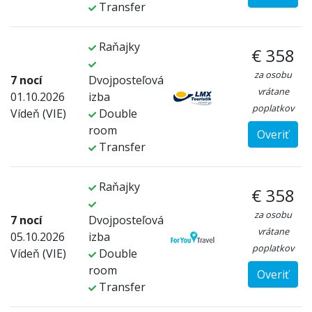
Transfer
Raňajky
€ 358
za osobu
7 nocí
Dvojposteľová
vrátane
01.10.2026
izba
poplatkov
Vídeň (VIE)
Double
room
Overiť
Transfer
Raňajky
€ 358
za osobu
7 nocí
Dvojposteľová
vrátane
05.10.2026
izba
poplatkov
Vídeň (VIE)
Double
room
Overiť
Transfer