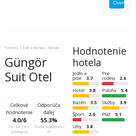
Overiť
Hodnotenie
Turecko | Side a Alanya | Alanya
Güngör
hotela
Suit Otel
Jedlo a
Pre
pitie
3.7
rodinu
2.6
Hotel
3.8
Poloha
5.4
Bazén
3.5
Služby
3.9
Celkové
Odporúča
hodnotenie
daľej
Šport
2.0
Pláž
5.1
4.0
/6
55.3
%
Izby
3.8
1.0 - zlé | 6.0 -
Počet hodnotení
vynikajúce
47