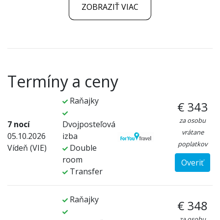
ZOBRAZIŤ VIAC
Termíny a ceny
Raňajky
€ 343
za osobu
7 nocí
Dvojposteľová
vrátane
05.10.2026
izba
poplatkov
Vídeň (VIE)
Double
room
Overiť
Transfer
Raňajky
€ 348
za osobu