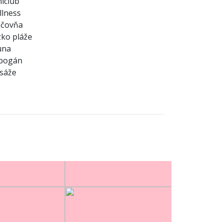
iclub
lness
áčovňa
zko pláže
una
bogán
sáže