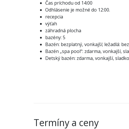
Čas príchodu od 14:00
Odhlásenie je možné do 12:00.
recepcia
výťah
záhradná plocha
bazény: 5
Bazén: bezplatný, vonkajší; ležadlá: be
Bazén „spa pool“: zdarma, vonkajší, sl
Detský bazén: zdarma, vonkajší, sladko
Termíny a ceny