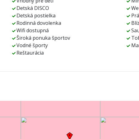
Vhodný pre deti
Min
Detská DISCO
Wel
Detská postielka
Pr
Rodinná dovolenka
Blí
Wifi dostupná
Sa
Široká ponuka športov
To
Vodné športy
Ma
Reštaurácia