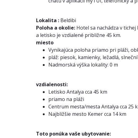
chatu v aplikácii myTUI, telefonicky a
Lokalita
:
Beldibi
Poloha a okolie:
Hotel sa nachádza v tichej 
a letisko je vzdialené približne 45 km.
miesto
Vynikajúca poloha priamo pri pláži, obk
pláž: piesok, kamienky, ležadlá, slnečn
Nadmorská výška lokality: 0 m
vzdialenosti:
Letisko Antalya cca 45 km
priamo na pláži
Centrum mesta/mesta Antalya cca 25 
Najbližšie mesto Kemer cca 14 km
Toto ponúka vaše ubytovanie: