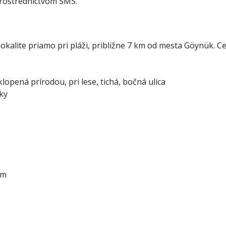
 prostredníctvom SMS.
lokalite priamo pri pláži, približne 7 km od mesta Göynük. 
lopená prírodou, pri lese, tichá, bočná ulica
íky
km