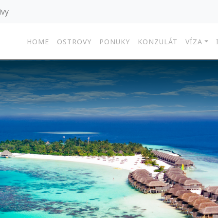
ivy
HOME
OSTROVY
PONUKY
KONZULÁT
VÍZA