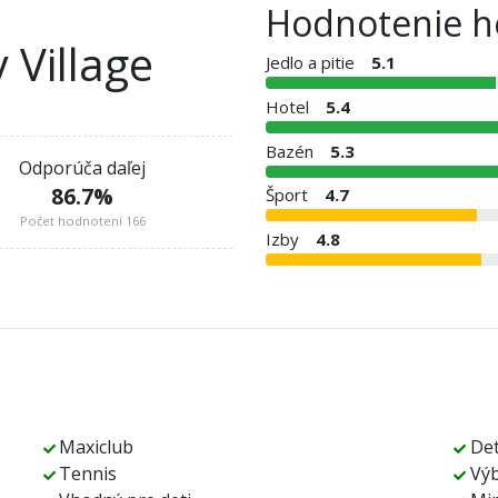
Hodnotenie h
 Village
Jedlo a pitie
5.1
Hotel
5.4
Bazén
5.3
Odporúča daľej
86.7
%
Šport
4.7
Počet hodnotení 166
Izby
4.8
Maxiclub
Det
Tennis
Výb