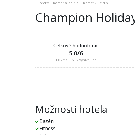
Turecko | Kemer a Beldibi | Kemer - Beldibi
Champion Holiday
Celkové hodnotenie
5.0
/6
1.0 - zlé | 6.0 - vynikajúce
Možnosti hotela
Bazén
Fitness