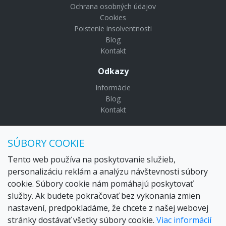
Ochrana osobných údajov
Cookies
Poistenie insolventnosti
Blog
Kontakt
Odkazy
Informácie
Blog
Kontakt
© Copyright 2024 Settour. Všetky práva vyhradené.
SÚBORY COOKIE
Maldivy.sk je značkou
Settour Slovakia spol. s r o.
Sídlo:
Lazaretská 29, Bratislava 81109
Tento web používa na poskytovanie služieb,
Email:
settour@settour.sk
personalizáciu reklám a analýzu návštevnosti súbory
Telefón
: 02 529 279 17, 529 328 68-9
cookie. Súbory cookie nám pomáhajú poskytovať
IČO
: 36179825
služby. Ak budete pokračovať bez vykonania zmien
IČ-DPH:
SK2020057314
nastavení, predpokladáme, že chcete z našej webovej
OR SR
Bratislava I. odd.: Sro, vložka: 29873/V
stránky dostávať všetky súbory cookie.
Viac informácií