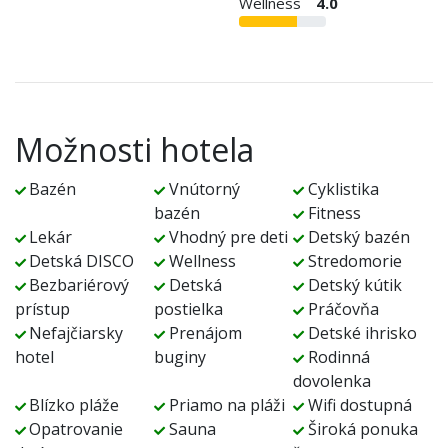
Wellness
4.0
Možnosti hotela
Bazén
Vnútorný
Cyklistika
bazén
Fitness
Lekár
Vhodný pre deti
Detský bazén
Detská DISCO
Wellness
Stredomorie
Bezbariérový
Detská
Detský kútik
prístup
postielka
Práčovňa
Nefajčiarsky
Prenájom
Detské ihrisko
hotel
buginy
Rodinná
dovolenka
Blízko pláže
Priamo na pláži
Wifi dostupná
Opatrovanie
Sauna
Široká ponuka