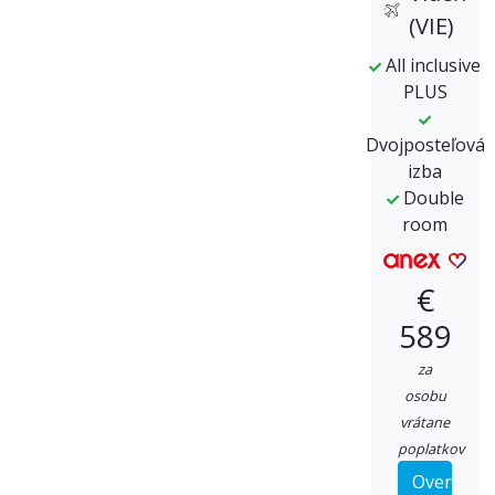
(VIE)
All inclusive
PLUS
Dvojposteľová
izba
Double
room
€
589
za
osobu
vrátane
poplatkov
Overiť