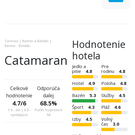
Hodnotenie
Turecko | Kemer a Beldibi |
Kemer - Beldibi
hotela
Catamaran
Jedlo a
Pre
pitie
4.8
rodinu
4.8
Hotel
4.9
Poloha
4.8
Celkové
Odporúča
Bazén
5.3
Služby
4.5
hodnotenie
daľej
4.7
/6
68.5
%
Šport
4.3
Pláž
4.6
1.0 - zlé | 6.0 -
Počet hodnotení
vynikajúce
54
Izby
4.5
Voľný
čas
3.0