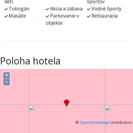
detí
športov
Tobogán
Akcia a zábava
Vodné športy
Masáže
Parkovanie v
Reštaurácia
objekte
Poloha hotela
+
−
©
OpenStreetMap
contributors