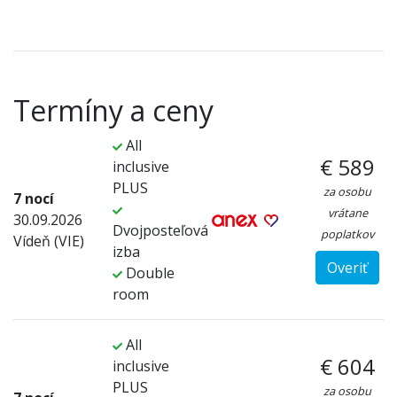
Termíny a ceny
All
€ 589
inclusive
PLUS
za osobu
7 nocí
vrátane
30.09.2026
Dvojposteľová
poplatkov
Vídeň (VIE)
izba
Overiť
Double
room
All
€ 604
inclusive
PLUS
za osobu