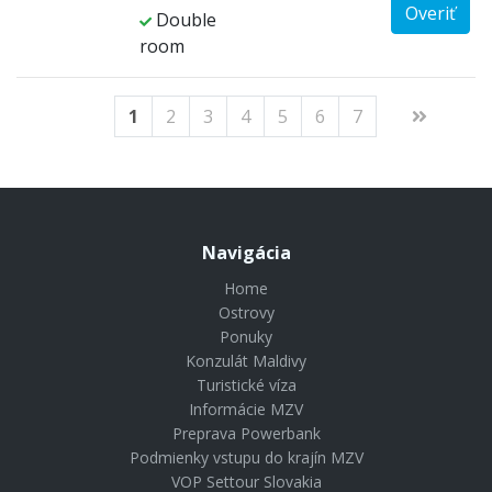
Overiť
Double
room
1
2
3
4
5
6
7
Navigácia
Home
Ostrovy
Ponuky
Konzulát Maldivy
Turistické víza
Informácie MZV
Preprava Powerbank
Podmienky vstupu do krajín MZV
VOP Settour Slovakia