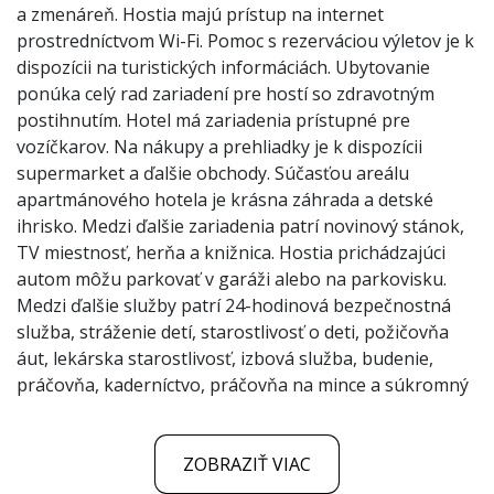
a zmenáreň. Hostia majú prístup na internet
prostredníctvom Wi-Fi. Pomoc s rezerváciou výletov je k
dispozícii na turistických informáciách. Ubytovanie
ponúka celý rad zariadení pre hostí so zdravotným
postihnutím. Hotel má zariadenia prístupné pre
vozíčkarov. Na nákupy a prehliadky je k dispozícii
supermarket a ďalšie obchody. Súčasťou areálu
apartmánového hotela je krásna záhrada a detské
ihrisko. Medzi ďalšie zariadenia patrí novinový stánok,
TV miestnosť, herňa a knižnica. Hostia prichádzajúci
autom môžu parkovať v garáži alebo na parkovisku.
Medzi ďalšie služby patrí 24-hodinová bezpečnostná
služba, stráženie detí, starostlivosť o deti, požičovňa
áut, lekárska starostlivosť, izbová služba, budenie,
práčovňa, kaderníctvo, práčovňa na mince a súkromný
ZOBRAZIŤ VIAC