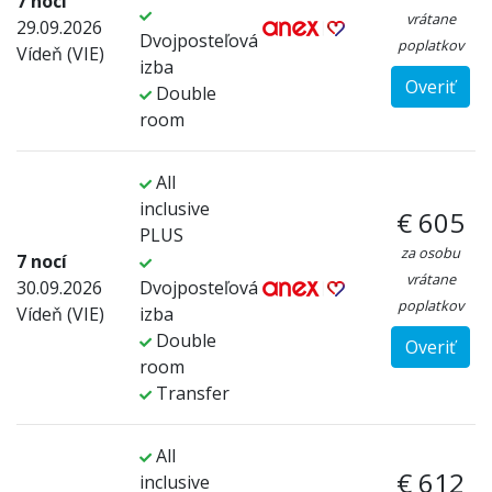
7 nocí
vrátane
29.09.2026
Dvojposteľová
poplatkov
Vídeň (VIE)
izba
Overiť
Double
room
All
inclusive
€ 605
PLUS
za osobu
7 nocí
vrátane
30.09.2026
Dvojposteľová
poplatkov
Vídeň (VIE)
izba
Double
Overiť
room
Transfer
All
€ 612
inclusive