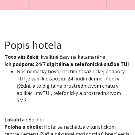
Popis hotela
Toto vás čaká:
kvalitné časy na katamaráne
Ich podpora:
24/7 digitálna a telefonická služba TUI
Náš nemecky hovoriaci tím zákazníckej podpory
TUI je vám k dispozícii 24 hodín denne, 7 dní v
týždni, a to digitálne prostredníctvom chatu v
aplikácii myTUI, telefonicky a prostredníctvom
SMS.
Lokalita
:
Beldibi
Poloha a okolie:
Hotel sa nachádza v turistickom
centre Kemeru. Pláž a nákupné možnosti sú hneď vedľa