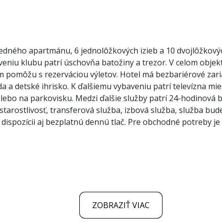
 jedného apartmánu, 6 jednolôžkových izieb a 10 dvojlôžkovýc
niu klubu patrí úschovňa batožiny a trezor. V celom objekte 
m pomôžu s rezerváciou výletov. Hotel má bezbariérové zariad
 a detské ihrisko. K ďalšiemu vybaveniu patrí televízna mies
ebo na parkovisku. Medzi ďalšie služby patrí 24-hodinová b
a starostlivosť, transferová služba, izbová služba, služba b
ispozícii aj bezplatnú dennú tlač. Pre obchodné potreby je k
ZOBRAZIŤ VIAC