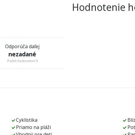
Hodnotenie h
Odporúča daľej
nezadané
Počet hodnotení 0
Cyklistika
Blí
Priamo na pláži
Po
Vhodný pre deti
Pa