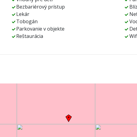
Bezbariérový prístup
Blí
Lekár
Nef
Tobogán
Vod
Parkovanie v objekte
Det
Reštaurácia
Wif