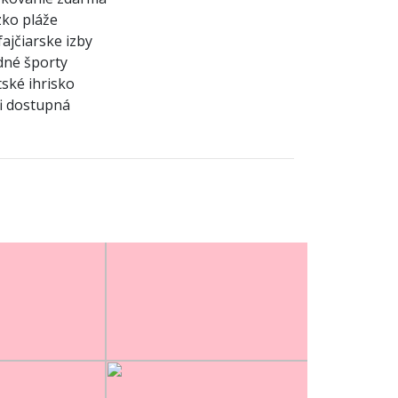
zko pláže
ajčiarske izby
né športy
ské ihrisko
i dostupná