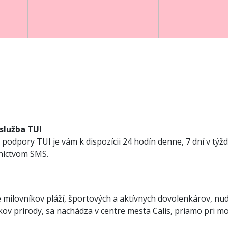
 služba TUI
podpory TUI je vám k dispozícii 24 hodín denne, 7 dní v týžd
dníctvom SMS.
 milovníkov pláží, športových a aktívnych dovolenkárov, nu
kov prírody, sa nachádza v centre mesta Calis, priamo pri mo