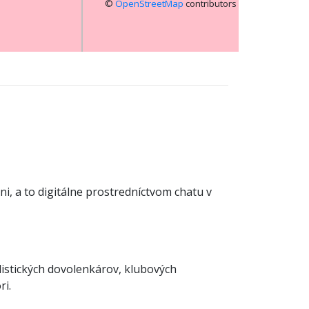
©
OpenStreetMap
contributors
ni, a to digitálne prostredníctvom chatu v
distických dovolenkárov, klubových
ri.