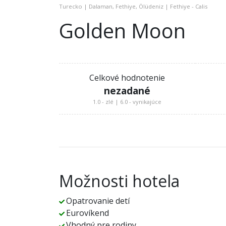
Turecko | Dalaman, Fethiye, Ölüdeniz | Fethiye - Calis
Golden Moon
Celkové hodnotenie
nezadané
1.0 - zlé | 6.0 - vynikajúce
Možnosti hotela
Opatrovanie detí
Eurovíkend
Vhodný pre rodiny