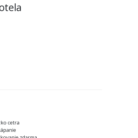
otela
zko cetra
tápanie
rkovanie zdarma