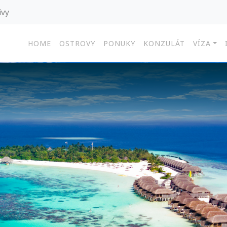
ivy
HOME
OSTROVY
PONUKY
KONZULÁT
VÍZA