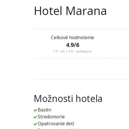
Hotel Marana
Celkové hodnotenie
4.9
/6
1.0 - zlé | 6.0 - vynikajúce
Možnosti hotela
Bazén
Stredomorie
Opatrovanie detí