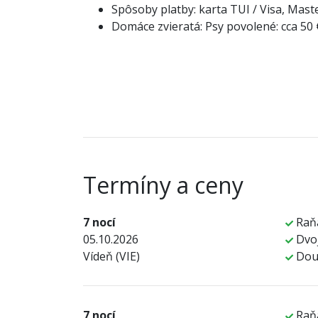
Spôsoby platby: karta TUI / Visa, Mast
Domáce zvieratá: Psy povolené: cca 50
Termíny a ceny
7 nocí
Raň
05.10.2026
Dvoj
Vídeň (VIE)
Dou
7 nocí
Raň