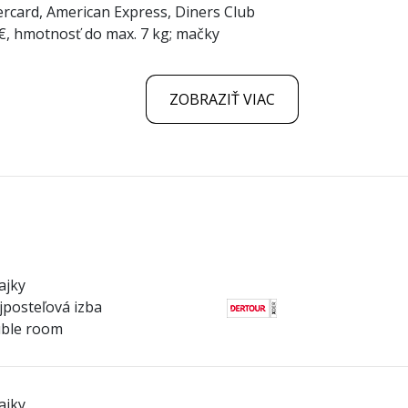
ercard, American Express, Diners Club
 €, hmotnosť do max. 7 kg; mačky
ZOBRAZIŤ VIAC
ajky
posteľová izba
ble room
ajky