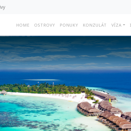
ivy
HOME
OSTROVY
PONUKY
KONZULÁT
VÍZA