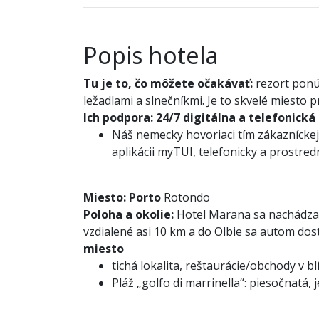
Popis hotela
Tu je to, čo môžete očakávať:
rezort pon
ležadlami a slnečníkmi. Je to skvelé miesto p
Ich podpora:
24/7 digitálna a telefonická
Náš nemecky hovoriaci tím zákazníckej 
aplikácii myTUI, telefonicky a prostre
Miesto:
Porto
Rotondo
Poloha a okolie:
Hotel Marana sa nachádza v
vzdialené asi 10 km a do Olbie sa autom dosta
miesto
tichá lokalita, reštaurácie/obchody v bl
Pláž „golfo di marrinella“: piesočnatá