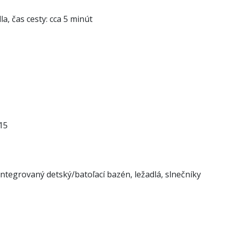
a, čas cesty: cca 5 minút
15
integrovaný detský/batoľací bazén, ležadlá, slnečníky