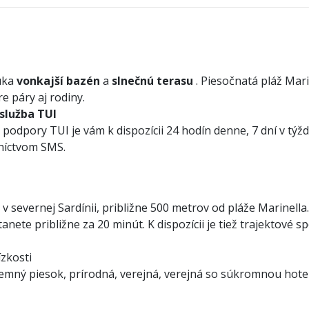
úka
vonkajší bazén
a
slnečnú terasu
. Piesočnatá pláž Mar
re páry aj rodiny.
 služba TUI
podpory TUI je vám k dispozícii 24 hodín denne, 7 dní v týžd
dníctvom SMS.
 severnej Sardínii, približne 500 metrov od pláže Marinella
nete približne za 20 minút. K dispozícii je tiež trajektové s
ízkosti
, jemný piesok, prírodná, verejná, verejná so súkromnou hote