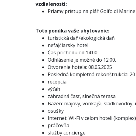
vzdialenosti:
Priamy prístup na pláž Golfo di Marinell
Toto ponúka vaše ubytovanie:
turistická daň/ekologická daň
nefajčiarsky hotel
Čas príchodu od 14:00
Odhlásenie je možné do 12:00.
Otvorenie hotela: 08.05.2025
Posledná kompletná rekonštrukcia: 20
recepcia
výťah
záhradná časť, slnečná terasa
Bazén: májový, vonkajší, sladkovodný, 
osušky
Internet: Wi-Fi v celom hoteli (komplex)
práčovňa
služby concierge