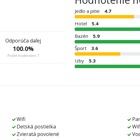
Jedlo a pitie
4.7
Hotel
5.4
Bazén
5.9
Odporúča daľej
100.0
%
Šport
3.6
Počet hodnotení 7
Izby
5.3
Wifi
Pa
Detská postielka
Wif
Zvieratá povolené
Vod