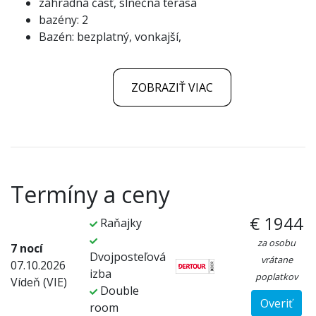
záhradná časť, slnečná terasa
bazény: 2
Bazén: bezplatný, vonkajší,
ZOBRAZIŤ VIAC
Termíny a ceny
€ 1944
Raňajky
za osobu
7 nocí
Dvojposteľová
vrátane
07.10.2026
izba
poplatkov
Vídeň (VIE)
Double
Overiť
room