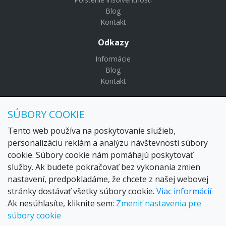
Blog
Kontakt
Odkazy
Informácie
Blog
Kontakt
© Copyright 2024 Settour. Všetky práva vyhradené.
SÚBORY COOKIE
Maldivy.sk je značkou
Settour Slovakia spol. s r o.
Sídlo:
Lazaretská 29, Bratislava 81109
Tento web používa na poskytovanie služieb,
Email:
settour@settour.sk
personalizáciu reklám a analýzu návštevnosti súbory
Telefón
: 02 529 279 17, 529 328 68-9
cookie. Súbory cookie nám pomáhajú poskytovať
IČO
: 36179825
služby. Ak budete pokračovať bez vykonania zmien
IČ-DPH:
SK2020057314
nastavení, predpokladáme, že chcete z našej webovej
OR SR
Bratislava I. odd.: Sro, vložka: 29873/V
stránky dostávať všetky súbory cookie.
Viac informácií
Ak nesúhlasíte, kliknite sem:
Zmeniť nastavenia pre
súbory cookie