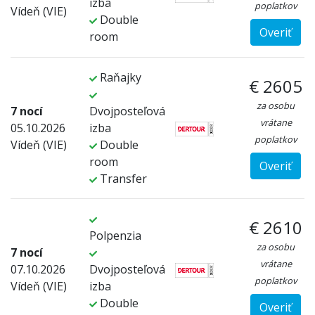
izba
poplatkov
Vídeň (VIE)
Double
Overiť
room
Raňajky
€ 2605
za osobu
7 nocí
Dvojposteľová
vrátane
05.10.2026
izba
poplatkov
Vídeň (VIE)
Double
room
Overiť
Transfer
€ 2610
Polpenzia
za osobu
7 nocí
vrátane
07.10.2026
Dvojposteľová
poplatkov
Vídeň (VIE)
izba
Double
Overiť