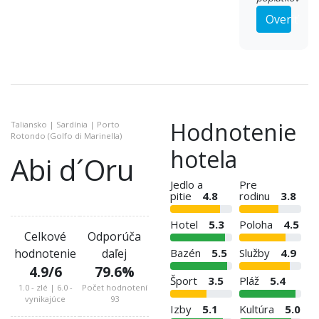
Overiť
Hodnotenie
Taliansko | Sardínia | Porto
Rotondo (Golfo di Marinella)
hotela
Abi d´Oru
Jedlo a
Pre
pitie
4.8
rodinu
3.8
Hotel
5.3
Poloha
4.5
Celkové
Odporúča
Bazén
5.5
Služby
4.9
hodnotenie
daľej
4.9
/6
79.6
%
Šport
3.5
Pláž
5.4
1.0 - zlé | 6.0 -
Počet hodnotení
vynikajúce
93
Izby
5.1
Kultúra
5.0