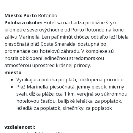
Miesto:
Porto
Rotondo
Poloha a okolie:
Hotel sa nachádza približne štyri
kilometre severovýchodne od Porto Rotondo na konci
zálivu Marinella. Len päť minút chôdze odtiaľto leží biela
piesočnatá pláž Costa Smeralda, dostupná po
promenáde cez hotelovú záhradu. V komplexe sú
hostia obklopení jedinečnou stredomorskou
atmosférou uprostred krásnej prírody.
miesto
Vynikajúca poloha pri pláži, obklopená prírodou
Pláž Marinella: piesočnatá, jemný piesok, mierny
svah, dĺžka pláže: cca 1 km, verejná so súkromnou
hotelovou časťou, balijské lehátka: za poplatok,
ležadlá: za poplatok, slnečníky: za poplatok
vzdialenosti: