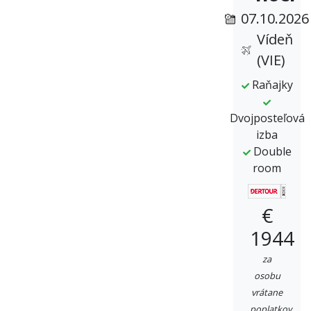
07.10.2026
Vídeň
(VIE)
Raňajky
Dvojposteľová
izba
Double
room
€
1944
za
osobu
vrátane
poplatkov