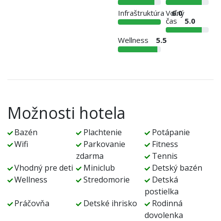
Infraštruktúra
Voľný
6.0
čas
5.0
Wellness
5.5
Možnosti hotela
Bazén
Plachtenie
Potápanie
Wifi
Parkovanie
Fitness
zdarma
Tennis
Vhodný pre deti
Miniclub
Detský bazén
Wellness
Stredomorie
Detská
postielka
Práčovňa
Detské ihrisko
Rodinná
dovolenka