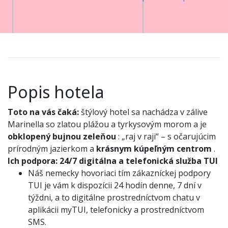
Popis hotela
Toto na vás čaká:
štýlový hotel sa nachádza v zálive
Marinella so zlatou plážou a tyrkysovým morom a je
obklopený bujnou zeleňou
: „raj v raji“ – s očarujúcim
prírodným jazierkom a
krásnym kúpeľným centrom
.
Ich podpora:
24/7 digitálna a telefonická služba TUI
Náš nemecky hovoriaci tím zákazníckej podpory
TUI je vám k dispozícii 24 hodín denne, 7 dní v
týždni, a to digitálne prostredníctvom chatu v
aplikácii myTUI, telefonicky a prostredníctvom
SMS.