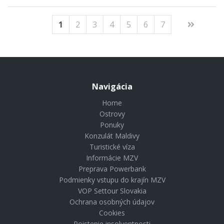
1
2
3
4
5
6
7
Navigácia
Home
Ostrovy
Ponuky
Konzulát Maldivy
Turistické víza
Informácie MZV
Preprava Powerbank
Podmienky vstupu do krajín MZV
VOP Settour Slovakia
Ochrana osobných údajov
Cookies
Poistenie insolventnosti