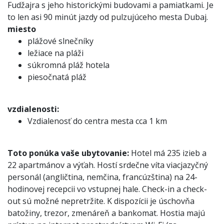
Fudžajra s jeho historickými budovami a pamiatkami. Je
to len asi 90 minút jazdy od pulzujúceho mesta Dubaj.
miesto
plážové slnečníky
ležiace na pláži
súkromná pláž hotela
piesočnatá pláž
vzdialenosti:
Vzdialenosť do centra mesta cca 1 km
Toto ponúka vaše ubytovanie:
Hotel má 235 izieb a
22 apartmánov a výťah. Hostí srdečne víta viacjazyčný
personál (angličtina, nemčina, francúzština) na 24-
hodinovej recepcii vo vstupnej hale. Check-in a check-
out sú možné nepretržite. K dispozícii je úschovňa
batožiny, trezor, zmenáreň a bankomat. Hostia majú