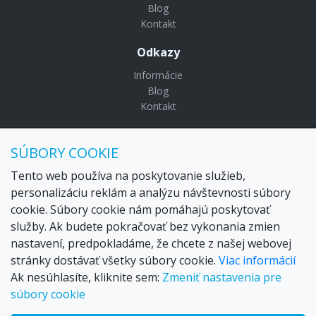
Blog
Kontakt
Odkazy
Informácie
Blog
Kontakt
© Copyright 2024 Settour. Všetky práva vyhradené.
SÚBORY COOKIE
Maldivy.sk je značkou
Settour Slovakia spol. s r o.
Sídlo:
Lazaretská 29, Bratislava 81109
Tento web používa na poskytovanie služieb,
Email:
settour@settour.sk
personalizáciu reklám a analýzu návštevnosti súbory
Telefón
: 02 529 279 17, 529 328 68-9
cookie. Súbory cookie nám pomáhajú poskytovať
IČO
: 36179825
služby. Ak budete pokračovať bez vykonania zmien
IČ-DPH:
SK2020057314
nastavení, predpokladáme, že chcete z našej webovej
OR SR
Bratislava I. odd.: Sro, vložka: 29873/V
stránky dostávať všetky súbory cookie.
Viac informácií
Ak nesúhlasíte, kliknite sem:
Zmeniť nastavenia pre
súbory cookie