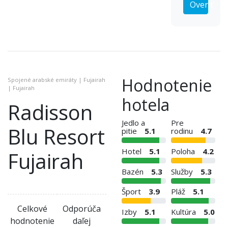
Overiť
Hodnotenie
Spojené arabské emiráty | Fujairah
| Fujairah
hotela
Radisson
Jedlo a
Pre
Blu Resort
pitie
5.1
rodinu
4.7
Hotel
5.1
Poloha
4.2
Fujairah
Bazén
5.3
Služby
5.3
Šport
3.9
Pláž
5.1
Celkové
Odporúča
Izby
5.1
Kultúra
5.0
hodnotenie
daľej