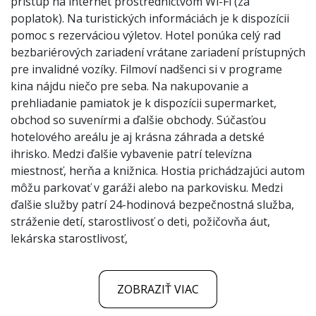
prístup na internet prostredníctvom Wi-Fi (za
poplatok). Na turistických informáciách je k dispozícii
pomoc s rezerváciou výletov. Hotel ponúka celý rad
bezbariérových zariadení vrátane zariadení prístupných
pre invalidné vozíky. Filmoví nadšenci si v programe
kina nájdu niečo pre seba. Na nakupovanie a
prehliadanie pamiatok je k dispozícii supermarket,
obchod so suvenírmi a ďalšie obchody. Súčasťou
hotelového areálu je aj krásna záhrada a detské
ihrisko. Medzi ďalšie vybavenie patrí televízna
miestnosť, herňa a knižnica. Hostia prichádzajúci autom
môžu parkovať v garáži alebo na parkovisku. Medzi
ďalšie služby patrí 24-hodinová bezpečnostná služba,
stráženie detí, starostlivosť o deti, požičovňa áut,
lekárska starostlivosť,
ZOBRAZIŤ VIAC