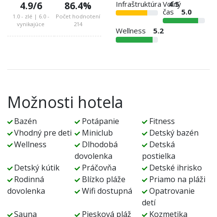
Infraštruktúra
Voľný
4.5
4.9
/6
86.4
%
čas
5.0
1.0 - zlé | 6.0 -
Počet hodnotení
vynikajúce
214
Wellness
5.2
Možnosti hotela
Bazén
Potápanie
Fitness
Vhodný pre deti
Miniclub
Detský bazén
Wellness
Dlhodobá
Detská
dovolenka
postielka
Detský kútik
Práčovňa
Detské ihrisko
Rodinná
Blízko pláže
Priamo na pláži
dovolenka
Wifi dostupná
Opatrovanie
detí
Sauna
Piesková pláž
Kozmetika