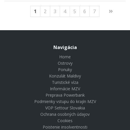
1
2
3
4
5
6
7
Navigácia
Home
Ostrovy
Ponuky
Konzulát Maldivy
Turistické víza
Informácie MZV
Preprava Powerbank
Podmienky vstupu do krajín MZV
VOP Settour Slovakia
Ochrana osobných údajov
Cookies
Poistenie insolventnosti