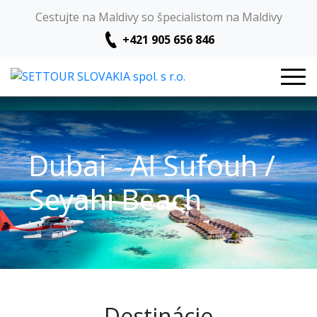
Cestujte na Maldivy so špecialistom na Maldivy
+421 905 656 846
Dubai - Al Sufouh /
Seyahi Beach
Destinácie