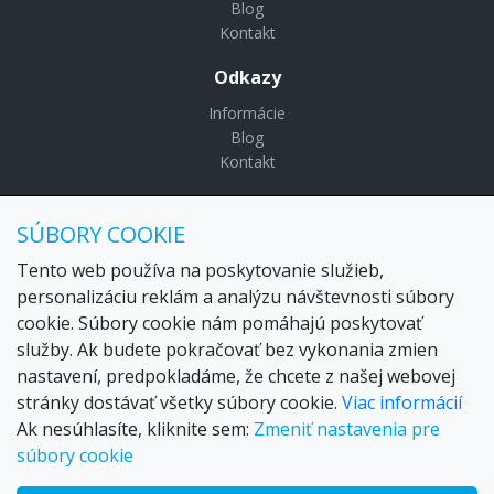
Blog
Kontakt
Odkazy
Informácie
Blog
Kontakt
© Copyright 2024 Settour. Všetky práva vyhradené.
SÚBORY COOKIE
Maldivy.sk je značkou
Settour Slovakia spol. s r o.
Sídlo:
Lazaretská 29, Bratislava 81109
Tento web používa na poskytovanie služieb,
Email:
settour@settour.sk
personalizáciu reklám a analýzu návštevnosti súbory
Telefón
: 02 529 279 17, 529 328 68-9
cookie. Súbory cookie nám pomáhajú poskytovať
IČO
: 36179825
služby. Ak budete pokračovať bez vykonania zmien
IČ-DPH:
SK2020057314
nastavení, predpokladáme, že chcete z našej webovej
OR SR
Bratislava I. odd.: Sro, vložka: 29873/V
stránky dostávať všetky súbory cookie.
Viac informácií
Ak nesúhlasíte, kliknite sem:
Zmeniť nastavenia pre
súbory cookie