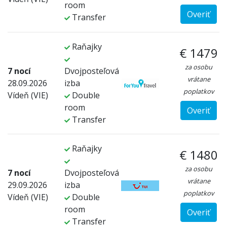
room
Overiť
Transfer
Raňajky
€ 1479
za osobu
7 nocí
Dvojposteľová
vrátane
28.09.2026
izba
poplatkov
Vídeň (VIE)
Double
room
Overiť
Transfer
Raňajky
€ 1480
za osobu
7 nocí
Dvojposteľová
vrátane
29.09.2026
izba
poplatkov
Vídeň (VIE)
Double
room
Overiť
Transfer