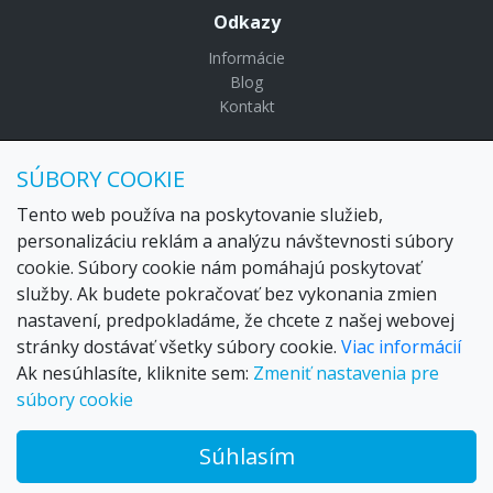
Odkazy
Informácie
Blog
Kontakt
© Copyright 2024 Settour. Všetky práva vyhradené.
SÚBORY COOKIE
Maldivy.sk je značkou
Settour Slovakia spol. s r o.
Sídlo:
Lazaretská 29, Bratislava 81109
Tento web používa na poskytovanie služieb,
Email:
settour@settour.sk
personalizáciu reklám a analýzu návštevnosti súbory
Telefón
: 02 529 279 17, 529 328 68-9
cookie. Súbory cookie nám pomáhajú poskytovať
IČO
: 36179825
služby. Ak budete pokračovať bez vykonania zmien
IČ-DPH:
SK2020057314
nastavení, predpokladáme, že chcete z našej webovej
OR SR
Bratislava I. odd.: Sro, vložka: 29873/V
stránky dostávať všetky súbory cookie.
Viac informácií
Ak nesúhlasíte, kliknite sem:
Zmeniť nastavenia pre
súbory cookie
Súhlasím
© 2026 Trax – your travel web creator and travel products