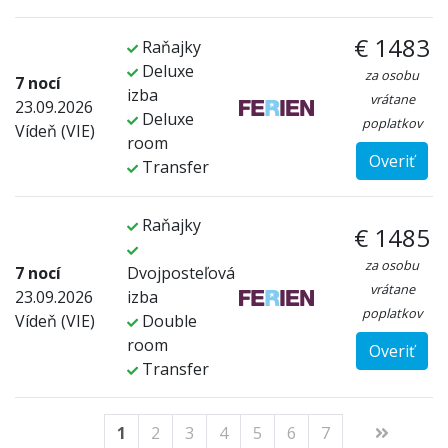
€ 1483
Raňajky
Deluxe
za osobu
7 nocí
izba
vrátane
23.09.2026
Deluxe
poplatkov
Vídeň (VIE)
room
Overiť
Transfer
Raňajky
€ 1485
za osobu
7 nocí
Dvojposteľová
vrátane
23.09.2026
izba
poplatkov
Vídeň (VIE)
Double
room
Overiť
Transfer
1
2
3
4
5
6
7