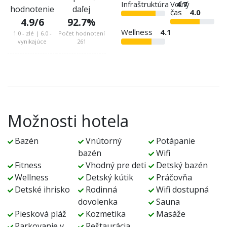
Infraštruktúra
Voľný
4.7
hodnotenie
daľej
čas
4.0
4.9
/6
92.7
%
Wellness
4.1
1.0 - zlé | 6.0 -
Počet hodnotení
vynikajúce
261
Možnosti hotela
Bazén
Vnútorný
Potápanie
bazén
Wifi
Fitness
Vhodný pre deti
Detský bazén
Wellness
Detský kútik
Práčovňa
Detské ihrisko
Rodinná
Wifi dostupná
dovolenka
Sauna
Piesková pláž
Kozmetika
Masáže
Parkovanie v
Reštaurácia