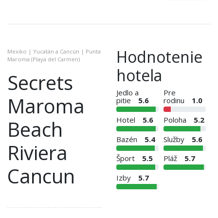
Hodnotenie
Mexiko | Yucatán a Cancún | Punta
Maroma (Playa del Carmen)
hotela
Secrets
Jedlo a
Pre
Maroma
pitie
5.6
rodinu
1.0
Hotel
5.6
Poloha
5.2
Beach
Bazén
5.4
Služby
5.6
Riviera
Šport
5.5
Pláž
5.7
Cancun
Izby
5.7