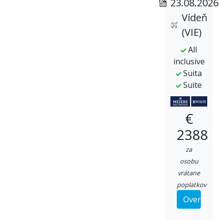
23.08.2026
Vídeň
(VIE)
All
inclusive
Suita
Suite
€
2388
za
osobu
vrátane
poplatkov
Overiť