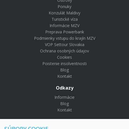
Ostrovy
Ponuky
Konzulát Maldivy
Turistické víza
Informácie MZV
Preprava Powerbank
Podmienky vstupu do krajín MZV
VOP Settour Slovakia
Ochrana osobných údajov
Cookies
Poistenie insolventnosti
Blog
Kontakt
Odkazy
Informácie
Blog
Kontakt
© Copyright 2024 Settour. Všetky práva vyhradené.
SÚBORY COOKIE