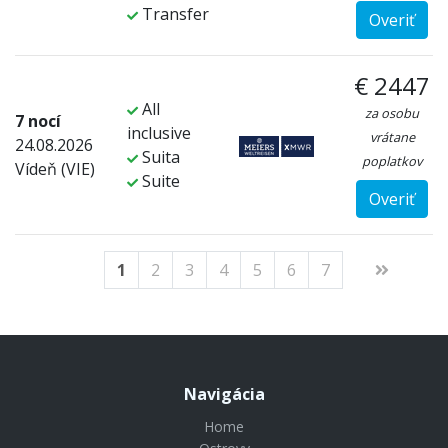
Transfer
Overiť
€ 2447
All
za osobu
7 nocí
inclusive
vrátane
24.08.2026
Suita
poplatkov
Vídeň (VIE)
Suite
Overiť
1
2
3
4
5
6
7
Navigácia
Home