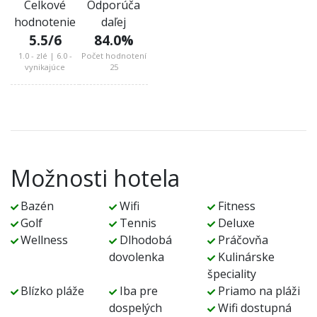
Celkové
Odporúča
hodnotenie
daľej
5.5
/6
84.0
%
1.0 - zlé | 6.0 -
Počet hodnotení
vynikajúce
25
Možnosti hotela
Bazén
Wifi
Fitness
Golf
Tennis
Deluxe
Wellness
Dlhodobá
Práčovňa
dovolenka
Kulinárske
špeciality
Blízko pláže
Iba pre
Priamo na pláži
dospelých
Wifi dostupná