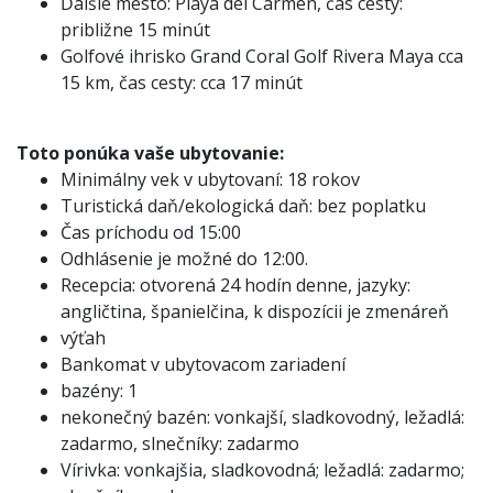
Ďalšie mesto: Playa del Carmen, čas cesty:
približne 15 minút
Golfové ihrisko Grand Coral Golf Rivera Maya cca
15 km, čas cesty: cca 17 minút
Toto ponúka vaše ubytovanie:
Minimálny vek v ubytovaní: 18 rokov
Turistická daň/ekologická daň: bez poplatku
Čas príchodu od 15:00
Odhlásenie je možné do 12:00.
Recepcia: otvorená 24 hodín denne, jazyky:
angličtina, španielčina, k dispozícii je zmenáreň
výťah
Bankomat v ubytovacom zariadení
bazény: 1
nekonečný bazén: vonkajší, sladkovodný, ležadlá:
zadarmo, slnečníky: zadarmo
Vírivka: vonkajšia, sladkovodná; ležadlá: zadarmo;