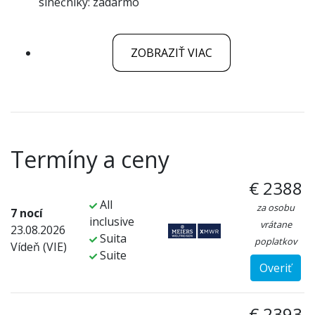
slnečníky: zadarmo
ZOBRAZIŤ VIAC
Termíny a ceny
€ 2388
All
za osobu
7 nocí
inclusive
vrátane
23.08.2026
Suita
poplatkov
Vídeň (VIE)
Suite
Overiť
€ 2393