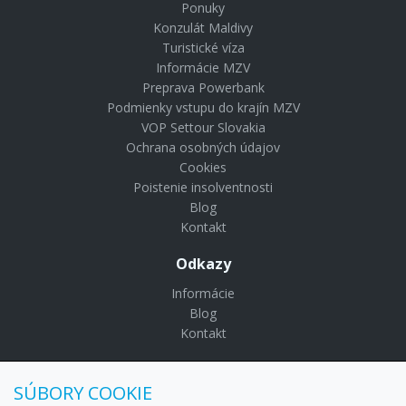
Ponuky
Konzulát Maldivy
Turistické víza
Informácie MZV
Preprava Powerbank
Podmienky vstupu do krajín MZV
VOP Settour Slovakia
Ochrana osobných údajov
Cookies
Poistenie insolventnosti
Blog
Kontakt
Odkazy
Informácie
Blog
Kontakt
© Copyright 2024 Settour. Všetky práva vyhradené.
SÚBORY COOKIE
Maldivy.sk je značkou
Settour Slovakia spol. s r o.