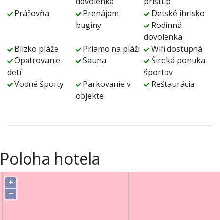
dovolenka
prístup
Práčovňa
Prenájom
Detské ihrisko
buginy
Rodinná
dovolenka
Blízko pláže
Priamo na pláži
Wifi dostupná
Opatrovanie
Sauna
Široká ponuka
detí
športov
Vodné športy
Parkovanie v
Reštaurácia
objekte
Poloha hotela
+
−