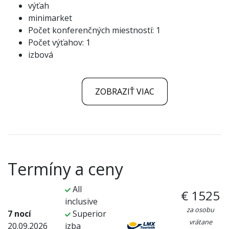
výťah
minimarket
Počet konferenčných miestností: 1
Počet výťahov: 1
izbová
ZOBRAZIŤ VIAC
Termíny a ceny
All
€ 1525
inclusive
za osobu
7 nocí
Superior
vrátane
20.09.2026
izba