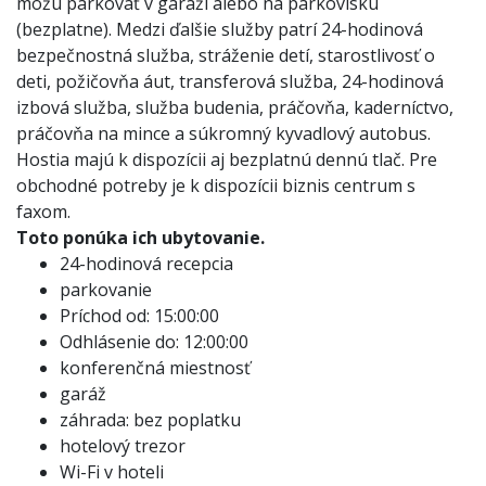
môžu parkovať v garáži alebo na parkovisku
(bezplatne). Medzi ďalšie služby patrí 24-hodinová
bezpečnostná služba, stráženie detí, starostlivosť o
deti, požičovňa áut, transferová služba, 24-hodinová
izbová služba, služba budenia, práčovňa, kaderníctvo,
práčovňa na mince a súkromný kyvadlový autobus.
Hostia majú k dispozícii aj bezplatnú dennú tlač. Pre
obchodné potreby je k dispozícii biznis centrum s
faxom.
Toto ponúka ich ubytovanie.
24-hodinová recepcia
parkovanie
Príchod od: 15:00:00
Odhlásenie do: 12:00:00
konferenčná miestnosť
garáž
záhrada: bez poplatku
hotelový trezor
Wi-Fi v hoteli