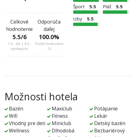
Šport
5.5
Pláž
5.5
Izby
5.5
Celkové
Odporúča
hodnotenie
daľej
5.5
/6
100.0
%
1.0 - zlé | 6.0 -
Počet hodnotení
vynikajúce
12
Možnosti hotela
Bazén
Maxiclub
Potápanie
Wifi
Fitness
Lekár
Vhodný pre deti
Miniclub
Detský bazén
Wellness
Dlhodobá
Bezbariérový