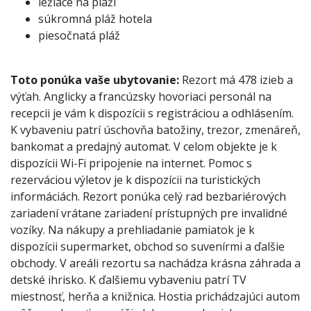
ležiace na pláži
súkromná pláž hotela
piesočnatá pláž
Toto ponúka vaše ubytovanie:
Rezort má 478 izieb a
výťah. Anglicky a francúzsky hovoriaci personál na
recepcii je vám k dispozícii s registráciou a odhlásením.
K vybaveniu patrí úschovňa batožiny, trezor, zmenáreň,
bankomat a predajný automat. V celom objekte je k
dispozícii Wi-Fi pripojenie na internet. Pomoc s
rezerváciou výletov je k dispozícii na turistických
informáciách. Rezort ponúka celý rad bezbariérových
zariadení vrátane zariadení prístupných pre invalidné
vozíky. Na nákupy a prehliadanie pamiatok je k
dispozícii supermarket, obchod so suvenírmi a ďalšie
obchody. V areáli rezortu sa nachádza krásna záhrada a
detské ihrisko. K ďalšiemu vybaveniu patrí TV
miestnosť, herňa a knižnica. Hostia prichádzajúci autom