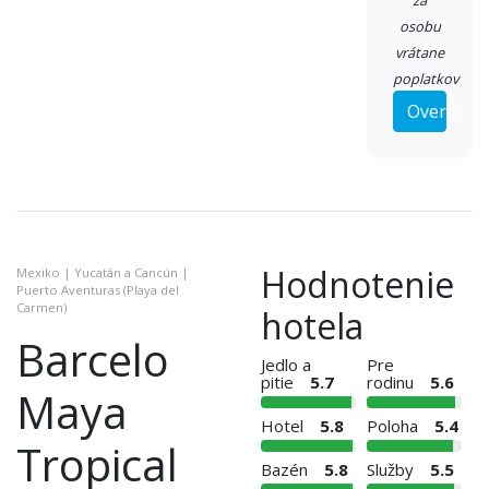
za
osobu
vrátane
poplatkov
Overiť
Hodnotenie
Mexiko | Yucatán a Cancún |
Puerto Aventuras (Playa del
Carmen)
hotela
Barcelo
Jedlo a
Pre
pitie
5.7
rodinu
5.6
Maya
Hotel
5.8
Poloha
5.4
Tropical
Bazén
5.8
Služby
5.5