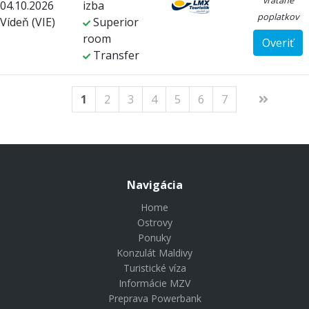
vrátane
04.10.2026
izba
poplatkov
Vídeň (VIE)
Superior
room
Overiť
Transfer
1
2
3
4
5
6
7
Navigácia
Home
Ostrovy
Ponuky
Konzulát Maldivy
Turistické víza
Informácie MZV
Preprava Powerbank