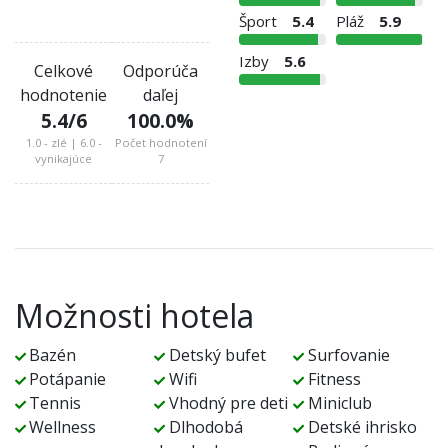
Šport
5.4
Pláž
5.9
Izby
5.6
Celkové
Odporúča
hodnotenie
daľej
5.4
/6
100.0
%
1.0 - zlé | 6.0 -
Počet hodnotení
vynikajúce
7
Možnosti hotela
Bazén
Detský bufet
Surfovanie
Potápanie
Wifi
Fitness
Tennis
Vhodný pre deti
Miniclub
Wellness
Dlhodobá
Detské ihrisko