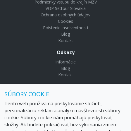
Podmienky vstupu do krajín MZV
VOP Settour Slovakia
Ochrana osobných údajov
Cookies
Poistenie insolventnosti
Blog
Kontakt
Odkazy
Informácie
Blog
Kontakt
© Copyright 2024 Settour. Všetky práva vyhradené.
SÚBORY COOKIE
Maldivy.sk je značkou
Settour Slovakia spol. s r o.
Sídlo:
Lazaretská 29, Bratislava 81109
Tento web používa na poskytovanie služieb,
Email:
settour@settour.sk
personalizáciu reklám a analýzu návštevnosti súbory
Telefón
: 02 529 279 17, 529 328 68-9
cookie. Súbory cookie nám pomáhajú poskytovať
IČO
: 36179825
služby. Ak budete pokračovať bez vykonania zmien
IČ-DPH:
SK2020057314