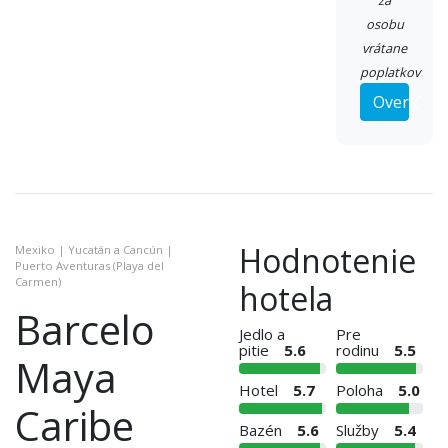
za
osobu
vrátane
poplatkov
Overiť
Hodnotenie
Mexiko | Yucatán a Cancún |
Puerto Aventuras (Playa del
Carmen)
hotela
Barcelo
Jedlo a
Pre
pitie
5.6
rodinu
5.5
Maya
Hotel
5.7
Poloha
5.0
Caribe
Bazén
5.6
Služby
5.4