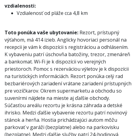
vzdialenosti:
Vzdialenosť od pláže cca 4,8 km
Toto ponúka vaše ubytovanie:
Rezort, prístupný
výťahom, má 414 izieb. Anglicky hovoriaci personál na
recepcii je vám k dispozícii s registráciou a odhlásením.
K vybaveniu patrí úschovňa batožiny, trezor, zmenáreň
a bankomat. Wi-Fi je k dispozícii vo verejných
priestoroch. Pomoc s rezerváciou výletov je k dispozícii
na turistických informáciách. Rezort ponúka celý rad
bezbariérových zariadení vrátane zariadení prístupných
pre vozíčkarov. Okrem supermarketu a obchodu so
suvenírmi nájdete na mieste aj ďalšie obchody.
Súčasťou areálu rezortu je krásna záhrada a detské
ihrisko. Medzi ďalšie vybavenie rezortu patrí novinový
stánok a herňa. Hostia prichádzajúci autom môžu
parkovať v garáži (bezplatne) alebo na parkovisku
(bezplatne). Medzi ďalšie služby patrí 24-hodinová