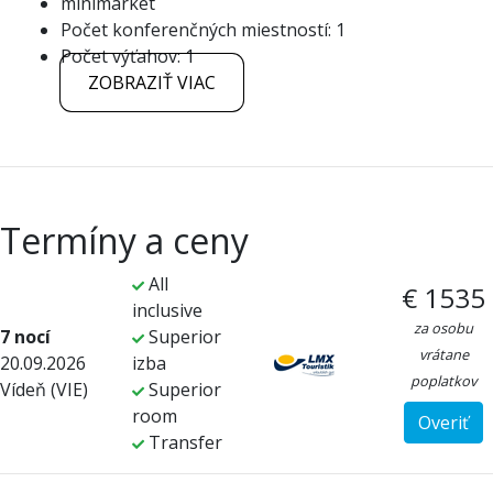
minimarket
Počet konferenčných miestností: 1
Počet výťahov: 1
ZOBRAZIŤ VIAC
Termíny a ceny
All
€ 1535
inclusive
za osobu
7 nocí
Superior
vrátane
20.09.2026
izba
poplatkov
Vídeň (VIE)
Superior
room
Overiť
Transfer