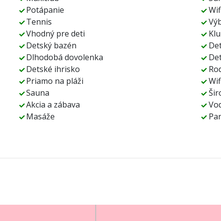
Potápanie
Wif
Tennis
Výb
Vhodný pre deti
Kl
Detský bazén
De
Dlhodobá dovolenka
Det
Detské ihrisko
Ro
Priamo na pláži
Wif
Sauna
Šir
Akcia a zábava
Vod
Masáže
Par