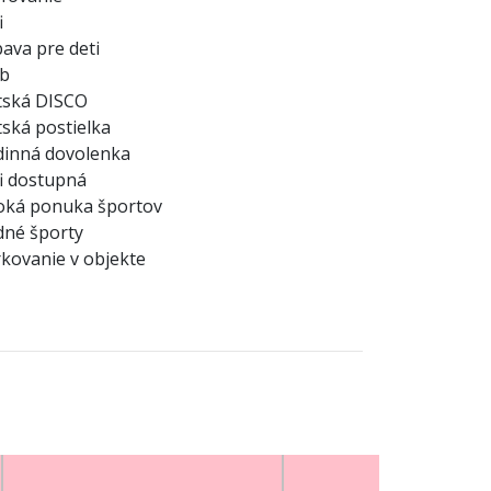
i
ava pre deti
ub
tská DISCO
ská postielka
dinná dovolenka
i dostupná
oká ponuka športov
né športy
kovanie v objekte