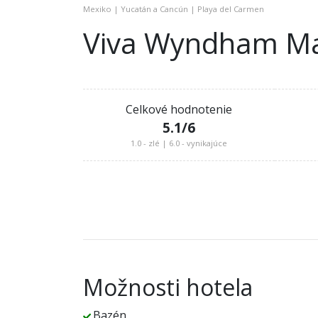
Mexiko | Yucatán a Cancún | Playa del Carmen
Viva Wyndham M
Celkové hodnotenie
5.1
/6
1.0 - zlé | 6.0 - vynikajúce
Možnosti hotela
Bazén