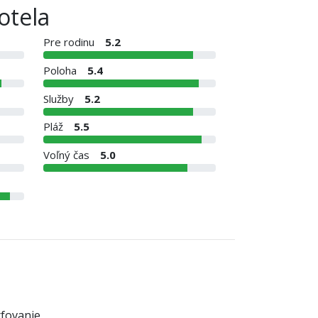
otela
Pre rodinu
5.2
Poloha
5.4
Služby
5.2
Pláž
5.5
Voľný čas
5.0
fovanie