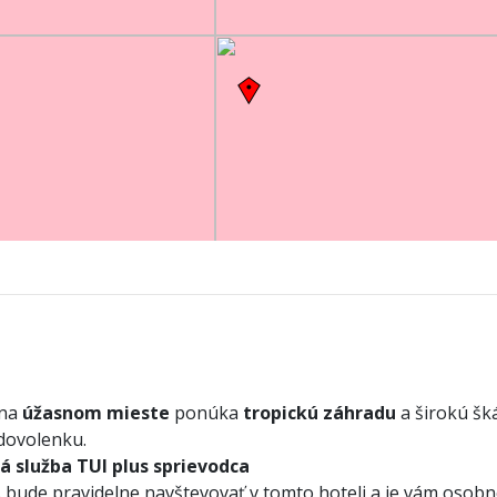
 na
úžasnom mieste
ponúka
tropickú záhradu
a širokú šk
dovolenku.
ká služba TUI plus sprievodca
bude pravidelne navštevovať v tomto hoteli a je vám osobne