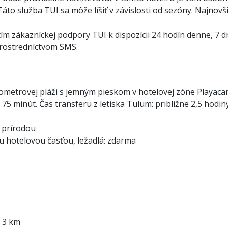
 Táto služba TUI sa môže líšiť v závislosti od sezóny. Najnov
m zákazníckej podpory TUI k dispozícii 24 hodín denne, 7 dn
 prostredníctvom SMS.
metrovej pláži s jemným pieskom v hotelovej zóne Playacar. 
 75 minút. Čas transferu z letiska Tulum: približne 2,5 hodiny
á prírodou
u hotelovou časťou, ležadlá: zdarma
a 3 km