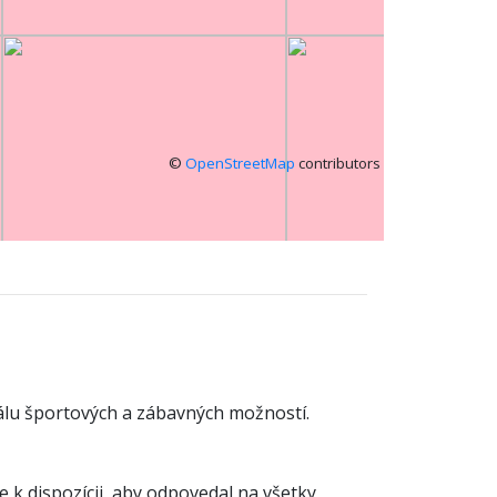
©
OpenStreetMap
contributors
álu športových a zábavných možností.
 k dispozícii, aby odpovedal na všetky