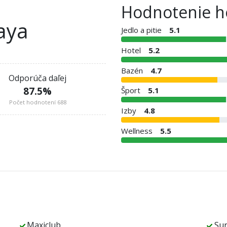
Hodnotenie h
aya
Jedlo a pitie
5.1
Hotel
5.2
Bazén
4.7
Odporúča daľej
87.5
%
Šport
5.1
Počet hodnotení 688
Izby
4.8
Wellness
5.5
Maxiclub
Sur