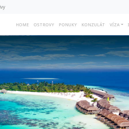
ivy
HOME
OSTROVY
PONUKY
KONZULÁT
VÍZA