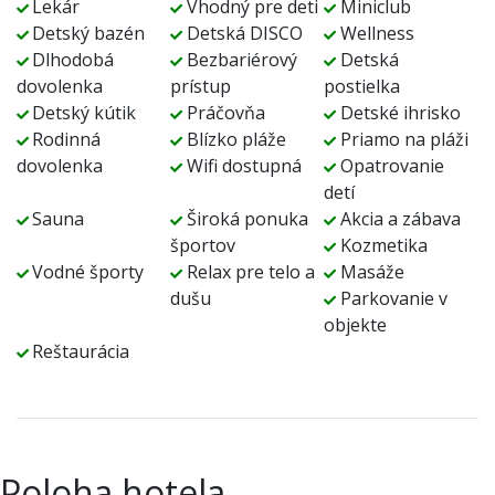
Lekár
Vhodný pre deti
Miniclub
Detský bazén
Detská DISCO
Wellness
Dlhodobá
Bezbariérový
Detská
dovolenka
prístup
postielka
Detský kútik
Práčovňa
Detské ihrisko
Rodinná
Blízko pláže
Priamo na pláži
dovolenka
Wifi dostupná
Opatrovanie
detí
Sauna
Široká ponuka
Akcia a zábava
športov
Kozmetika
Vodné športy
Relax pre telo a
Masáže
dušu
Parkovanie v
objekte
Reštaurácia
Poloha hotela