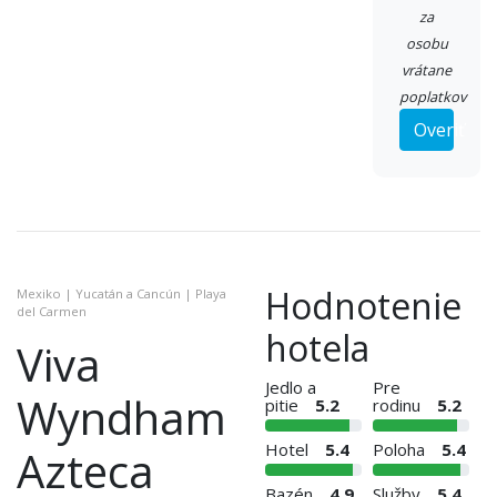
za
osobu
vrátane
poplatkov
Overiť
Hodnotenie
Mexiko | Yucatán a Cancún | Playa
del Carmen
hotela
Viva
Jedlo a
Pre
Wyndham
pitie
5.2
rodinu
5.2
Hotel
5.4
Poloha
5.4
Azteca
Bazén
4.9
Služby
5.4