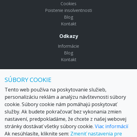
Cookies
Poistenie insolventnosti
Blog
Kontakt
Odkazy
Informácie
Blog
Kontakt
© Copyright 2024 Settour. Všetky práva vyhradené.
SÚBORY COOKIE
Maldivy.sk je značkou
Settour Slovakia spol. s r o.
Sídlo:
Lazaretská 29, Bratislava 81109
Tento web používa na poskytovanie služieb,
Email:
settour@settour.sk
personalizáciu reklám a analýzu návštevnosti súbory
Telefón
: 02 529 279 17, 529 328 68-9
cookie. Súbory cookie nám pomáhajú poskytovať
IČO
: 36179825
služby. Ak budete pokračovať bez vykonania zmien
IČ-DPH:
SK2020057314
nastavení, predpokladáme, že chcete z našej webovej
OR SR
Bratislava I. odd.: Sro, vložka: 29873/V
stránky dostávať všetky súbory cookie.
Viac informácií
Ak nesúhlasíte, kliknite sem:
Zmeniť nastavenia pre