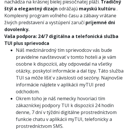
nachádza na krásnej bielej piesočnatej pláži.
Tradičný
štýl a elegantný dizajn
odrážajú
mayskú kultúru
.
Komplexný program voľného času a zábavy vrátane
živých predstavení a vystúpení zaručí
príjemné dni
dovolenky.
Vaša podpora:
24/7 digitálna a telefonická služba
TUI plus sprievodca
Náš medzinárodný tím sprievodcov vás bude
pravidelne navštevovať v tomto hoteli a je vám
osobne k dispozícii, aby odpovedal na všetky
otázky, poskytol informácie a dal tipy. Táto služba
TUI sa môže líšiť v závislosti od sezóny. Najnovšie
informácie nájdete v aplikácii myTUI pred
odchodom.
Okrem toho je náš nemecky hovoriaci tím
zákazníckej podpory TUI k dispozícii 24 hodín
denne, 7 dní v týždni digitálne prostredníctvom
funkcie chatu v aplikácii myTUI, telefonicky a
prostredníctvom SMS.