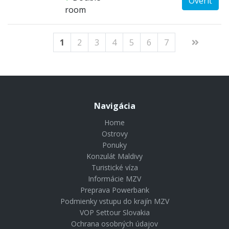
Overiť
room
1
2
3
4
5
6
7
Navigácia
Home
Ostrovy
Ponuky
Konzulát Maldivy
Turistické víza
Informácie MZV
Preprava Powerbank
Podmienky vstupu do krajín MZV
VOP Settour Slovakia
Ochrana osobných údajov