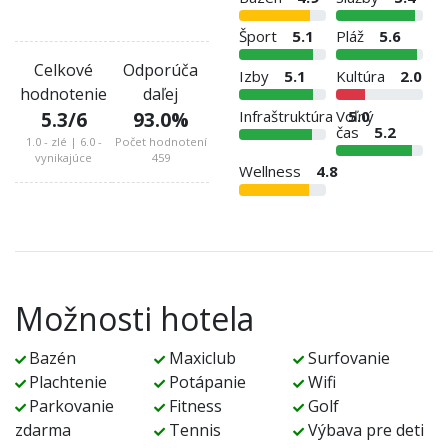
Šport
5.1
Pláž
5.6
Celkové
Odporúča
Izby
5.1
Kultúra
2.0
hodnotenie
daľej
Infraštruktúra
Voľný
5.0
5.3
/6
93.0
%
čas
5.2
1.0 - zlé | 6.0 -
Počet hodnotení
vynikajúce
459
Wellness
4.8
Možnosti hotela
Bazén
Maxiclub
Surfovanie
Plachtenie
Potápanie
Wifi
Parkovanie
Fitness
Golf
zdarma
Tennis
Výbava pre deti