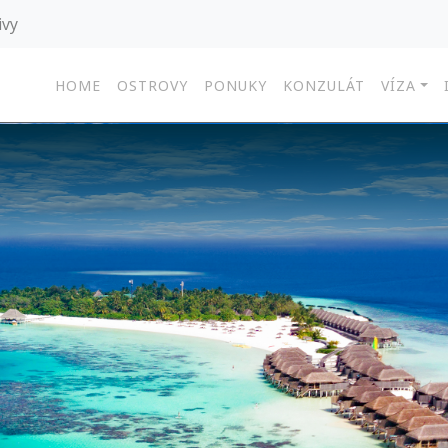
ivy
HOME
OSTROVY
PONUKY
KONZULÁT
VÍZA