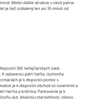
inút. Medzi ďalšie atrakcie v okolí patria
el je tiež vzdialený len asi 35 minút od
pozícii 360 nefajčiarskych izieb.
. K vybaveniu patrí šatňa, úschovňa
ormáciách je k dispozícii pomoc s
iatok je k dispozícii obchod so suvenírmi a
rí herňa a knižnica. Parkovanie je k
ičovňu áut, lekársku starostlivosť, izbovú