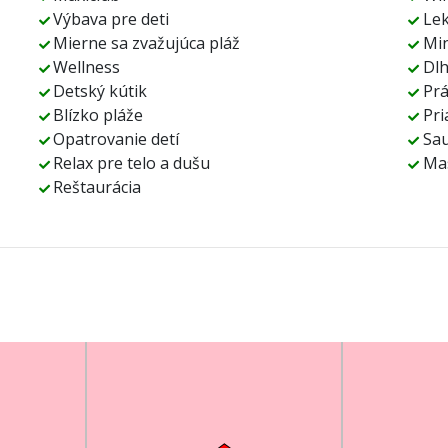
Výbava pre deti
Le
Mierne sa zvažujúca pláž
Min
Wellness
Dl
Detský kútik
Pr
Blízko pláže
Pri
Opatrovanie detí
Sa
Relax pre telo a dušu
Ma
Reštaurácia