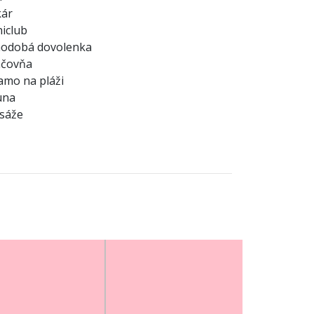
kár
iclub
hodobá dovolenka
áčovňa
amo na pláži
una
sáže