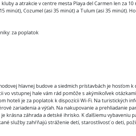
kluby a atrakcie v centre mesta Playa del Carmen len za 10 m
 15 minút), Cozumel (asi 35 minút) a Tulum (asi 35 minút). Hot
čníky: za poplatok
odovej hlavnej budove a siedmich prístavbách je hosťom k dis
cii vo vstupnej hale vám rád pomôže s akýmikoľvek otázkami
hoteli je za poplatok k dispozícii Wi-Fi. Na turistických inf
rové zariadenia a výťah. Na nakupovanie a prehliadanie pam
je krásna záhrada a detské ihrisko. K ďalšiemu vybaveniu pat
ané služby zahŕňajú stráženie detí, starostlivosť o deti, pož