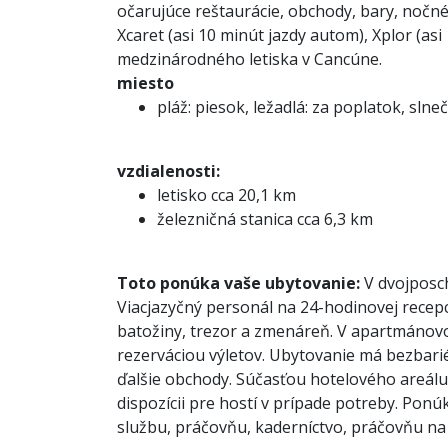
očarujúce reštaurácie, obchody, bary, nočné 
Xcaret (asi 10 minút jazdy autom), Xplor (asi
medzinárodného letiska v Cancúne.
miesto
pláž: piesok, ležadlá: za poplatok, slne
vzdialenosti:
letisko cca 20,1 km
železničná stanica cca 6,3 km
Toto ponúka vaše ubytovanie:
V dvojposch
Viacjazyčný personál na 24-hodinovej recep
batožiny, trezor a zmenáreň. V apartmánovom 
rezerváciou výletov. Ubytovanie má bezbarié
ďalšie obchody. Súčasťou hotelového areálu 
dispozícii pre hostí v prípade potreby. Ponúk
službu, práčovňu, kaderníctvo, práčovňu na