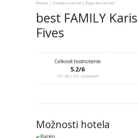
Mexiko | Yucatán a Cancún | Playa del Carmen
best FAMILY Kari
Fives
Celkové hodnotenie
5.2
/6
1.0 - zlé | 6.0 - vynikajúce
Možnosti hotela
Bazén