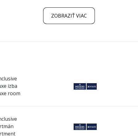
ZOBRAZIŤ VIAC
nclusive
xe izba
uxe room
nclusive
rtmán
rtment