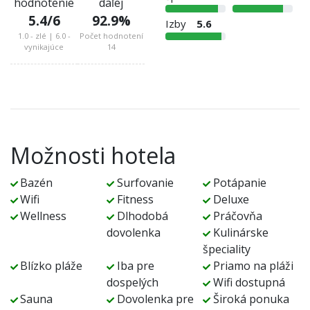
hodnotenie
daľej
5.4
/6
92.9
%
Izby
5.6
1.0 - zlé | 6.0 -
Počet hodnotení
vynikajúce
14
Možnosti hotela
Bazén
Surfovanie
Potápanie
Wifi
Fitness
Deluxe
Wellness
Dlhodobá
Práčovňa
dovolenka
Kulinárske
špeciality
Blízko pláže
Iba pre
Priamo na pláži
dospelých
Wifi dostupná
Sauna
Dovolenka pre
Široká ponuka