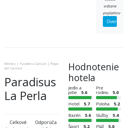
vrátane
poplatkov
Overiť
Hodnotenie
Mexiko | Yucatán a Cancún | Playa
del Carmen
hotela
Paradisus
Jedlo a
Pre
La Perla
pitie
5.6
rodinu
5.0
Hotel
5.7
Poloha
5.2
Bazén
5.6
Služby
5.4
Celkové
Odporúča
Šport
5.2
Pláž
5.0