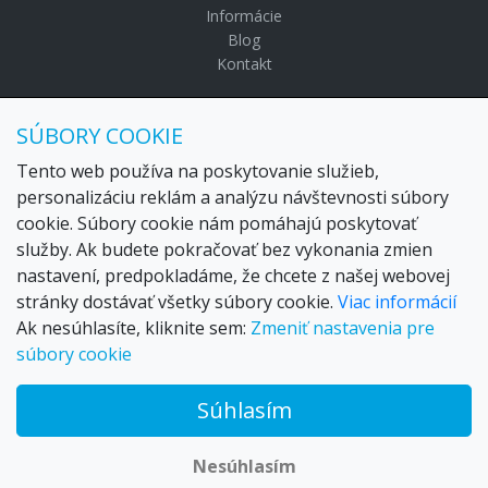
Informácie
Blog
Kontakt
© Copyright 2024 Settour. Všetky práva vyhradené.
SÚBORY COOKIE
Maldivy.sk je značkou
Settour Slovakia spol. s r o.
Sídlo:
Lazaretská 29, Bratislava 81109
Tento web používa na poskytovanie služieb,
Email:
settour@settour.sk
personalizáciu reklám a analýzu návštevnosti súbory
Telefón
: 02 529 279 17, 529 328 68-9
cookie. Súbory cookie nám pomáhajú poskytovať
IČO
: 36179825
služby. Ak budete pokračovať bez vykonania zmien
IČ-DPH:
SK2020057314
nastavení, predpokladáme, že chcete z našej webovej
OR SR
Bratislava I. odd.: Sro, vložka: 29873/V
stránky dostávať všetky súbory cookie.
Viac informácií
Ak nesúhlasíte, kliknite sem:
Zmeniť nastavenia pre
súbory cookie
Súhlasím
© 2026 Trax – your travel web creator and travel products
marketplace
Nesúhlasím