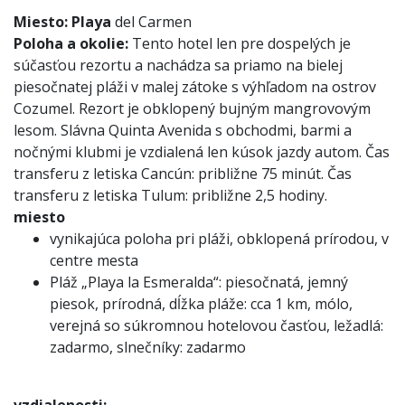
Miesto:
Playa
del Carmen
Poloha a okolie:
Tento hotel len pre dospelých je
súčasťou rezortu a nachádza sa priamo na bielej
piesočnatej pláži v malej zátoke s výhľadom na ostrov
Cozumel. Rezort je obklopený bujným mangrovovým
lesom. Slávna Quinta Avenida s obchodmi, barmi a
nočnými klubmi je vzdialená len kúsok jazdy autom. Čas
transferu z letiska Cancún: približne 75 minút. Čas
transferu z letiska Tulum: približne 2,5 hodiny.
miesto
vynikajúca poloha pri pláži, obklopená prírodou, v
centre mesta
Pláž „Playa la Esmeralda“: piesočnatá, jemný
piesok, prírodná, dĺžka pláže: cca 1 km, mólo,
verejná so súkromnou hotelovou časťou, ležadlá:
zadarmo, slnečníky: zadarmo