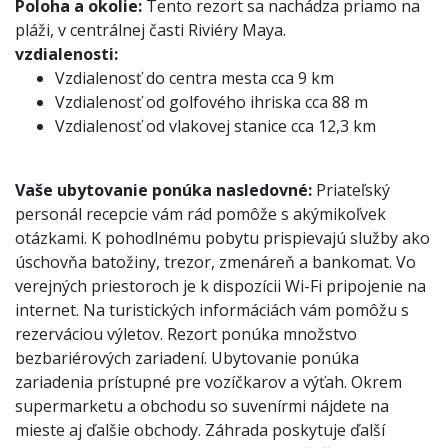
Poloha a okolie:
Tento rezort sa nachádza priamo na
pláži, v centrálnej časti Riviéry Maya.
vzdialenosti:
Vzdialenosť do centra mesta cca 9 km
Vzdialenosť od golfového ihriska cca 88 m
Vzdialenosť od vlakovej stanice cca 12,3 km
Vaše ubytovanie ponúka nasledovné:
Priateľský
personál recepcie vám rád pomôže s akýmikoľvek
otázkami. K pohodlnému pobytu prispievajú služby ako
úschovňa batožiny, trezor, zmenáreň a bankomat. Vo
verejných priestoroch je k dispozícii Wi-Fi pripojenie na
internet. Na turistických informáciách vám pomôžu s
rezerváciou výletov. Rezort ponúka množstvo
bezbariérových zariadení. Ubytovanie ponúka
zariadenia prístupné pre vozíčkarov a výťah. Okrem
supermarketu a obchodu so suvenírmi nájdete na
mieste aj ďalšie obchody. Záhrada poskytuje ďalší