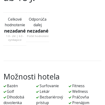
Celkové
Odporúča
hodnotenie
daľej
nezadané
nezadané
1.0 - zlé | 6.0 -
Počet hodnotení
vynikajúce
Možnosti hotela
Bazén
Surfovanie
Fitness
Golf
Lekár
Wellness
Dlhodobá
Bezbariérový
Práčovňa
dovolenka
prístup
Prenájom