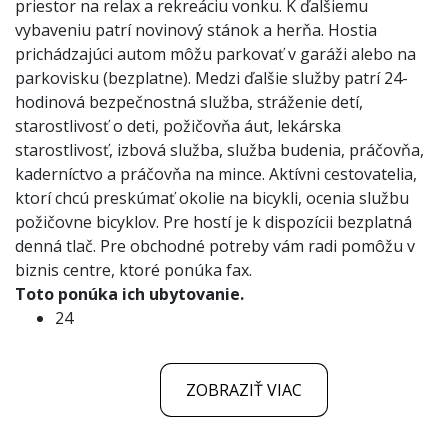
priestor na relax a rekreáciu vonku. K ďalšiemu
vybaveniu patrí novinový stánok a herňa. Hostia
prichádzajúci autom môžu parkovať v garáži alebo na
parkovisku (bezplatne). Medzi ďalšie služby patrí 24-
hodinová bezpečnostná služba, stráženie detí,
starostlivosť o deti, požičovňa áut, lekárska
starostlivosť, izbová služba, služba budenia, práčovňa,
kaderníctvo a práčovňa na mince. Aktívni cestovatelia,
ktorí chcú preskúmať okolie na bicykli, ocenia službu
požičovne bicyklov. Pre hostí je k dispozícii bezplatná
denná tlač. Pre obchodné potreby vám radi pomôžu v
biznis centre, ktoré ponúka fax.
Toto ponúka ich ubytovanie.
24
ZOBRAZIŤ VIAC