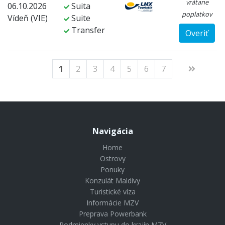
vrátane
06.10.2026
Suita
poplatkov
Vídeň (VIE)
Suite
Transfer
Overiť
1
2
3
4
5
6
7
Navigácia
Home
Ostrovy
Ponuky
Konzulát Maldivy
Turistické víza
Informácie MZV
Preprava Powerbank
Podmienky vstupu do krajín MZV