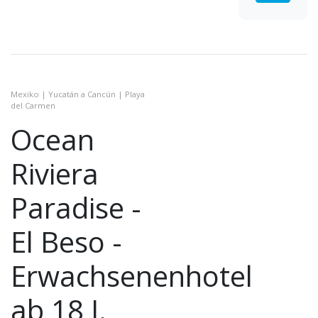
Mexiko | Yucatán a Cancún | Playa
del Carmen
Ocean
Riviera
Paradise -
El Beso -
Erwachsenenhotel
ab 18 J.