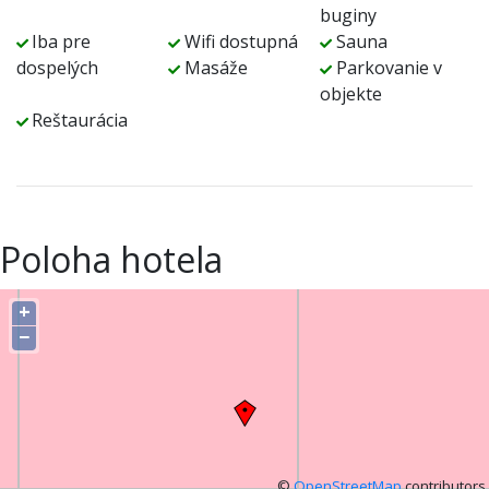
buginy
Iba pre
Wifi dostupná
Sauna
dospelých
Masáže
Parkovanie v
objekte
Reštaurácia
Poloha hotela
+
−
©
OpenStreetMap
contributors