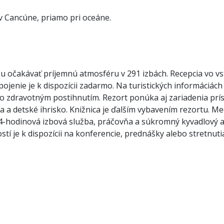
v Cancúne, priamo pri oceáne.
 očakávať príjemnú atmosféru v 291 izbách. Recepcia vo vst
ojenie je k dispozícii zadarmo. Na turistických informáciách 
o zdravotným postihnutím. Rezort ponúka aj zariadenia príst
 a detské ihrisko. Knižnica je ďalším vybavením rezortu. Me
24-hodinová izbová služba, práčovňa a súkromný kyvadlový
tí je k dispozícii na konferencie, prednášky alebo stretnuti