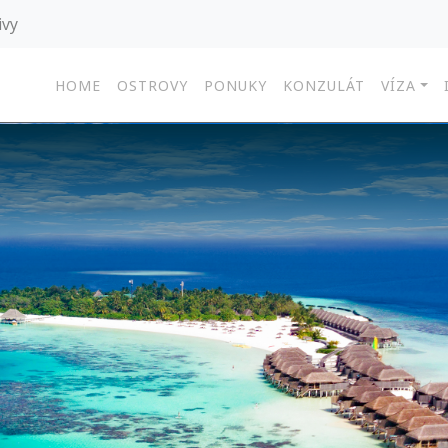
ivy
HOME
OSTROVY
PONUKY
KONZULÁT
VÍZA