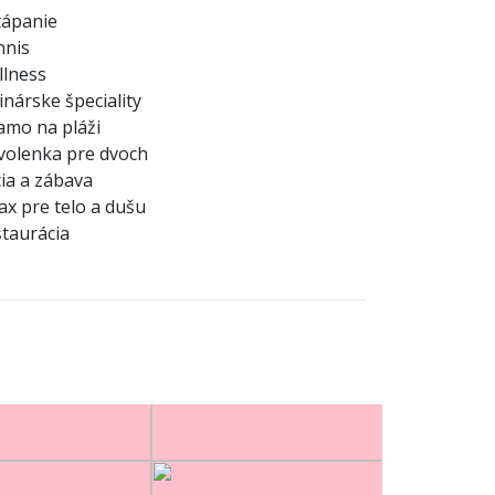
tápanie
nnis
lness
inárske špeciality
amo na pláži
olenka pre dvoch
ia a zábava
ax pre telo a dušu
taurácia