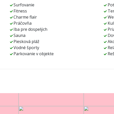
Surfovanie
Po
Fitness
Te
Charme flair
Wel
Práčovňa
Kul
Iba pre dospelých
Pri
Sauna
Dov
Piesková pláž
Akc
Vodné športy
Rel
Parkovanie v objekte
Reš