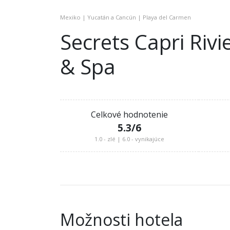
Mexiko | Yucatán a Cancún | Playa del Carmen
Secrets Capri Rivi
& Spa
Celkové hodnotenie
5.3
/6
1.0 - zlé | 6.0 - vynikajúce
Možnosti hotela