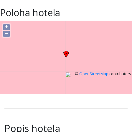
Poloha hotela
+
−
©
OpenStreetMap
contributors
Popis hotela