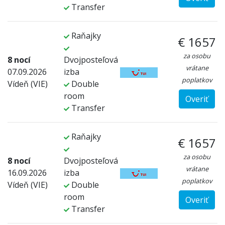
Transfer
Raňajky
€ 1657
za osobu
8 nocí
Dvojposteľová
vrátane
07.09.2026
izba
poplatkov
Vídeň (VIE)
Double
room
Overiť
Transfer
Raňajky
€ 1657
za osobu
8 nocí
Dvojposteľová
vrátane
16.09.2026
izba
poplatkov
Vídeň (VIE)
Double
room
Overiť
Transfer