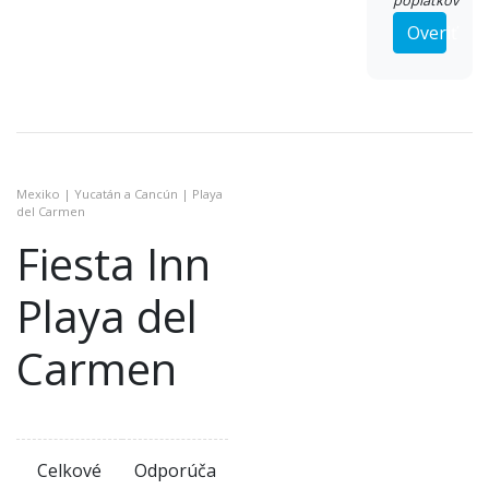
poplatkov
Overiť
Mexiko | Yucatán a Cancún | Playa
del Carmen
Fiesta Inn
Playa del
Carmen
Celkové
Odporúča