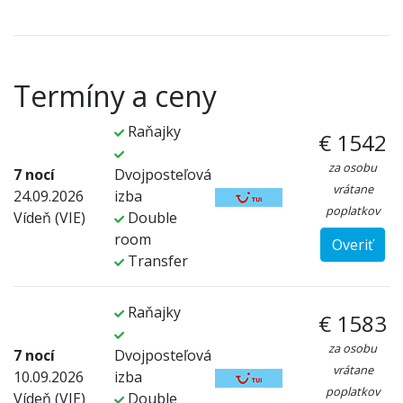
Termíny a ceny
Raňajky
€ 1542
za osobu
7 nocí
Dvojposteľová
vrátane
24.09.2026
izba
poplatkov
Vídeň (VIE)
Double
room
Overiť
Transfer
Raňajky
€ 1583
za osobu
7 nocí
Dvojposteľová
vrátane
10.09.2026
izba
poplatkov
Vídeň (VIE)
Double