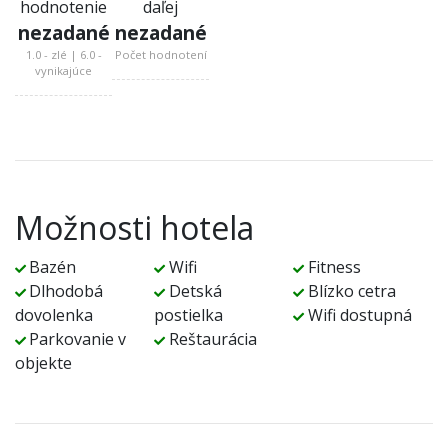
hodnotenie
daľej
nezadané
nezadané
1.0 - zlé | 6.0 -
Počet hodnotení
vynikajúce
Možnosti hotela
Bazén
Wifi
Fitness
Dlhodobá
Detská
Blízko cetra
dovolenka
postielka
Wifi dostupná
Parkovanie v
Reštaurácia
objekte