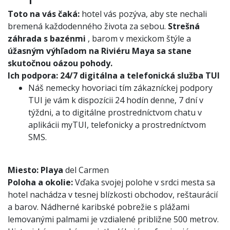
Toto na vás čaká:
hotel vás pozýva, aby ste nechali
bremená každodenného života za sebou.
Strešná
záhrada s bazénmi
, barom v mexickom štýle a
úžasným výhľadom na Riviéru Maya sa stane
skutočnou oázou pohody.
Ich podpora:
24/7 digitálna a telefonická služba TUI
Náš nemecky hovoriaci tím zákazníckej podpory
TUI je vám k dispozícii 24 hodín denne, 7 dní v
týždni, a to digitálne prostredníctvom chatu v
aplikácii myTUI, telefonicky a prostredníctvom
SMS.
Miesto:
Playa
del Carmen
Poloha a okolie:
Vďaka svojej polohe v srdci mesta sa
hotel nachádza v tesnej blízkosti obchodov, reštaurácií
a barov. Nádherné karibské pobrežie s plážami
lemovanými palmami je vzdialené približne 500 metrov.