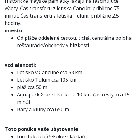
Historické mayské pamiatky lákajú na fascinujúce
výlety. Čas transferu z letiska Cancún: približne 75
minút. Čas transferu z letiska Tulum: približne 2,5
hodiny.
miesto
Od pláže oddelené cestou, tichá, centrálna poloha,
reštaurácie/obchody v blízkosti
vzdialenosti:
Letisko v Cancúne cca 53 km
Letisko Tulum cca 105 km
pláž cca 50 m
Aquapark Xcaret Park cca 10 km, čas cesty: cca 15
minút
Bary a kluby cca 650 m
Toto ponúka vaše ubytovanie:
turistická daň/ekologická daň