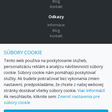
Blog
Kontakt
Odkazy
Informácie
Blog
Kontakt
© Copyright 2024 Settour. Všetky práva vyhradené.
SÚBORY COOKIE
Maldivy.sk je značkou
Settour Slovakia spol. s r o.
Sídlo:
Lazaretská 29, Bratislava 81109
Tento web používa na poskytovanie služieb,
Email:
settour@settour.sk
personalizáciu reklám a analýzu návštevnosti súbory
Telefón
: 02 529 279 17, 529 328 68-9
cookie. Súbory cookie nám pomáhajú poskytovať
IČO
: 36179825
služby. Ak budete pokračovať bez vykonania zmien
IČ-DPH:
SK2020057314
nastavení, predpokladáme, že chcete z našej webovej
OR SR
Bratislava I. odd.: Sro, vložka: 29873/V
stránky dostávať všetky súbory cookie.
Viac informácií
Ak nesúhlasíte, kliknite sem:
Zmeniť nastavenia pre
súbory cookie