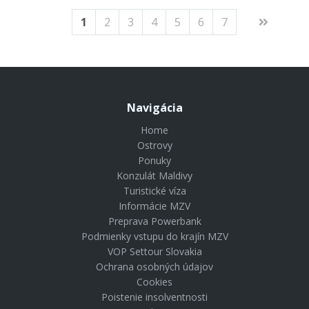
1
2
3
4
5
6
7
Navigácia
Home
Ostrovy
Ponuky
Konzulát Maldivy
Turistické víza
Informácie MZV
Preprava Powerbank
Podmienky vstupu do krajín MZV
VOP Settour Slovakia
Ochrana osobných údajov
Cookies
Poistenie insolventnosti