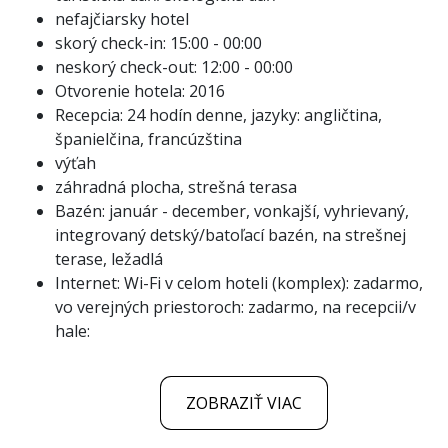
nefajčiarsky hotel
skorý check-in: 15:00 - 00:00
neskorý check-out: 12:00 - 00:00
Otvorenie hotela: 2016
Recepcia: 24 hodín denne, jazyky: angličtina,
španielčina, francúzština
výťah
záhradná plocha, strešná terasa
Bazén: január - december, vonkajší, vyhrievaný,
integrovaný detský/batoľací bazén, na strešnej
terase, ležadlá
Internet: Wi-Fi v celom hoteli (komplex): zadarmo,
vo verejných priestoroch: zadarmo, na recepcii/v
hale:
ZOBRAZIŤ VIAC