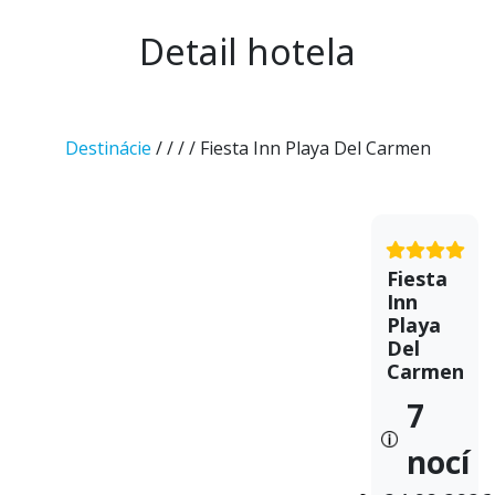
Detail hotela
Destinácie
/
/
/
/ Fiesta Inn Playa Del Carmen
Fiesta
Inn
Playa
Del
Carmen
7
nocí