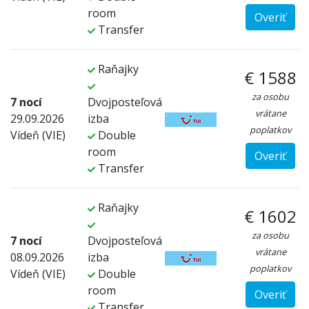
room
Overiť
Transfer
Raňajky
€ 1588
za osobu
7 nocí
Dvojposteľová
vrátane
29.09.2026
izba
poplatkov
Vídeň (VIE)
Double
room
Overiť
Transfer
Raňajky
€ 1602
za osobu
7 nocí
Dvojposteľová
vrátane
08.09.2026
izba
poplatkov
Vídeň (VIE)
Double
room
Overiť
Transfer