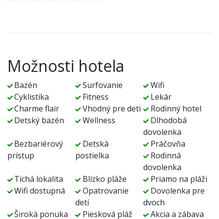
Možnosti hotela
Bazén
Surfovanie
Wifi
Cyklistika
Fitness
Lekár
Charme flair
Vhodný pre deti
Rodinný hotel
Detský bazén
Wellness
Dlhodobá
dovolenka
Bezbariérový
Detská
Práčovňa
prístup
postielka
Rodinná
dovolenka
Tichá lokalita
Blízko pláže
Priamo na pláži
Wifi dostupná
Opatrovanie
Dovolenka pre
detí
dvoch
Široká ponuka
Piesková pláž
Akcia a zábava