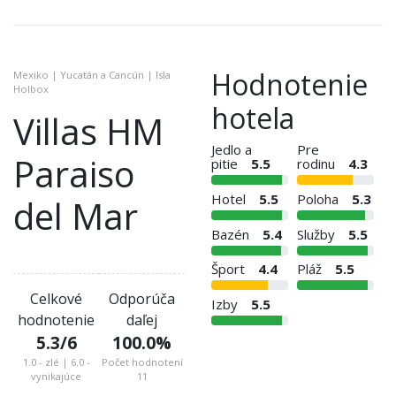
Hodnotenie
Mexiko | Yucatán a Cancún | Isla
Holbox
hotela
Villas HM
Jedlo a
Pre
Paraiso
pitie
5.5
rodinu
4.3
Hotel
5.5
Poloha
5.3
del Mar
Bazén
5.4
Služby
5.5
Šport
4.4
Pláž
5.5
Celkové
Odporúča
Izby
5.5
hodnotenie
daľej
5.3
/6
100.0
%
1.0 - zlé | 6.0 -
Počet hodnotení
vynikajúce
11